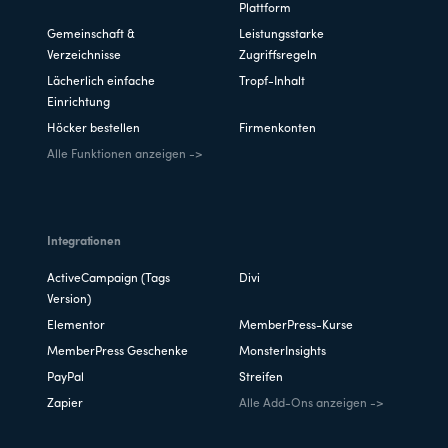
Plattform
Gemeinschaft &
Leistungsstarke
Verzeichnisse
Zugriffsregeln
Lächerlich einfache
Tropf-Inhalt
Einrichtung
Höcker bestellen
Firmenkonten
Alle Funktionen anzeigen ->
Integrationen
ActiveCampaign (Tags
Divi
Version)
Elementor
MemberPress-Kurse
MemberPress Geschenke
MonsterInsights
PayPal
Streifen
Zapier
Alle Add-Ons anzeigen ->