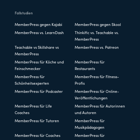
Fallstudien
MemberPress gegen Kajabi
MemberPress gegen Skool
MemberPress vs. LearnDash
Thinkific vs. Teachable vs.
MemberPress
Teachable vs Skillshare vs
MemberPress vs. Patreon
MemberPress
MemberPress für Köche und
MemberPress für
Feinschmecker
Restaurants
MemberPress für
MemberPress für Fitness-
Schönheitsexperten
Profis
MemberPress für Podcaster
MemberPress für Online-
Veröffentlichungen
MemberPress für Life
MemberPress für Autorinnen
Coaches
und Autoren
MemberPress für Tutoren
MemberPress für
Musikpädagogen
MemberPress für Coaches
MemberPress für