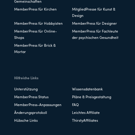
Gemeinschaften
MemberPress für Kirchen
MitgliedPresse für Kunst &
Design
MemberPress für Hobbyisten
MemberPress für Designer
MemberPress für Online-
MemberPress für Fachleute
Shops
der psychischen Gesundheit
MemberPress für Brick &
Mortar
Hilfreiche Links
Unterstützung
Wissensdatenbank
MemberPress Status
Pläne & Preisgestaltung
MemberPress-Anpassungen
FAQ
Änderungsprotokoll
Leichtes Affiliate
Hübsche Links
ThirstyAffiliates