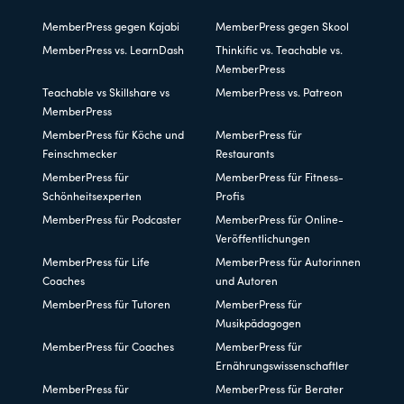
MemberPress gegen Kajabi
MemberPress gegen Skool
MemberPress vs. LearnDash
Thinkific vs. Teachable vs.
MemberPress
Teachable vs Skillshare vs
MemberPress vs. Patreon
MemberPress
MemberPress für Köche und
MemberPress für
Feinschmecker
Restaurants
MemberPress für
MemberPress für Fitness-
Schönheitsexperten
Profis
MemberPress für Podcaster
MemberPress für Online-
Veröffentlichungen
MemberPress für Life
MemberPress für Autorinnen
Coaches
und Autoren
MemberPress für Tutoren
MemberPress für
Musikpädagogen
MemberPress für Coaches
MemberPress für
Ernährungswissenschaftler
MemberPress für
MemberPress für Berater