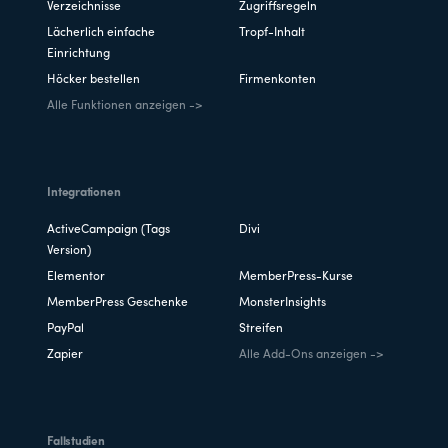
Verzeichnisse
Zugriffsregeln
Lächerlich einfache
Tropf-Inhalt
Einrichtung
Höcker bestellen
Firmenkonten
Alle Funktionen anzeigen ->
Integrationen
ActiveCampaign (Tags
Divi
Version)
Elementor
MemberPress-Kurse
MemberPress Geschenke
MonsterInsights
PayPal
Streifen
Zapier
Alle Add-Ons anzeigen ->
Fallstudien