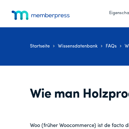
Zusätzliches
Zum
Zur
Zur
Hauptinhalt
primären
Fußzeile
Eigenscha
Menü
springen
Seitenleiste
springen
MemberPress
Das
springen
All-
in-
Startseite
Wissensdatenbank
FAQs
W
One
WordPress-
Mitgliedschafts-
Plugin
Wie man Holzpro
Woo (früher Woocommerce) ist de facto 