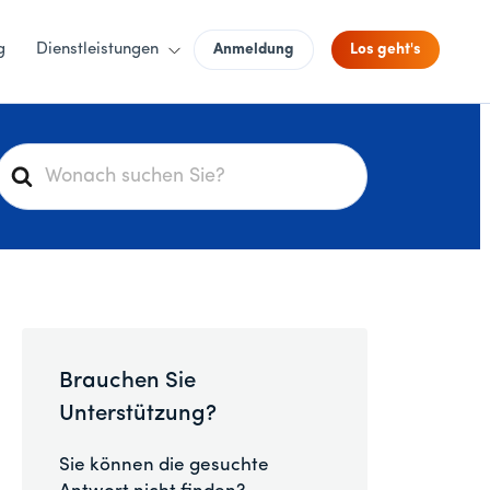
g
Dienstleistungen
Anmeldung
Los geht's
S
u
c
h
e
n
a
c
Brauchen Sie
h
Unterstützung?
Sie können die gesuchte