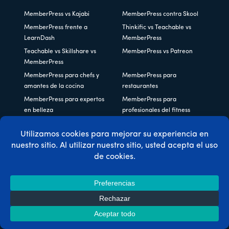
MemberPress vs Kajabi
MemberPress contra Skool
MemberPress frente a
Thinkific vs Teachable vs
LearnDash
MemberPress
Teachable vs Skillshare vs
MemberPress vs Patreon
MemberPress
MemberPress para chefs y
MemberPress para
amantes de la cocina
restaurantes
MemberPress para expertos
MemberPress para
en belleza
profesionales del fitness
MemberPress para
MemberPress para
Podcasters
publicaciones en línea
MemberPress para Life
MemberPress para
Coaches
escritores
MemberPress para tutores
MemberPress para
profesores de música
MemberPress para
MemberPress para
entrenadores
nutricionistas
MemberPress para
MemberPress para