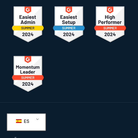
Pie
de
ES
página