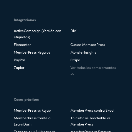
Integraciones
ActiveCampaign (Versión con
Divi
etiquetas)
Elementor
Cursos MemberPress
MemberPress Regalos
MonsterInsights
PayPal
Stripe
Zapier
Ver todos los complementos
->
Casos prácticos
MemberPress vs Kajabi
MemberPress contra Skool
MemberPress frente a
Thinkific vs Teachable vs
LearnDash
MemberPress