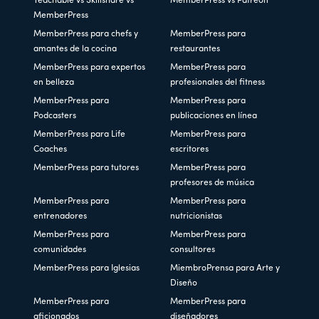
Teachable vs Skillshare vs
MemberPress vs Patreon
MemberPress
MemberPress para chefs y
MemberPress para
amantes de la cocina
restaurantes
MemberPress para expertos
MemberPress para
en belleza
profesionales del fitness
MemberPress para
MemberPress para
Podcasters
publicaciones en línea
MemberPress para Life
MemberPress para
Coaches
escritores
MemberPress para tutores
MemberPress para
profesores de música
MemberPress para
MemberPress para
entrenadores
nutricionistas
MemberPress para
MemberPress para
comunidades
consultores
MemberPress para Iglesias
MiembroPrensa para Arte y
Diseño
MemberPress para
MemberPress para
aficionados
diseñadores