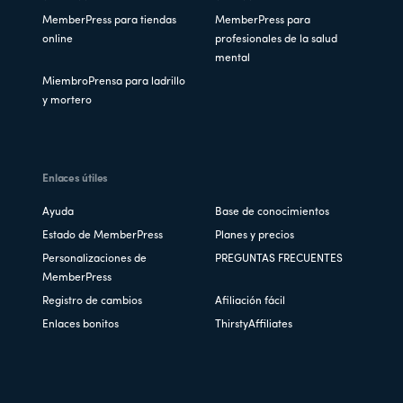
MemberPress para tiendas
MemberPress para
online
profesionales de la salud
mental
MiembroPrensa para ladrillo
y mortero
Enlaces útiles
Ayuda
Base de conocimientos
Estado de MemberPress
Planes y precios
Personalizaciones de
PREGUNTAS FRECUENTES
MemberPress
Registro de cambios
Afiliación fácil
Enlaces bonitos
ThirstyAffiliates