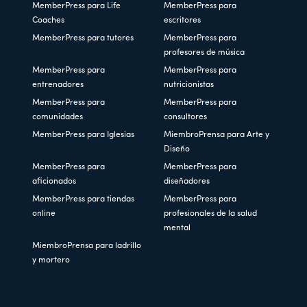
MemberPress para Life
MemberPress para
Coaches
escritores
MemberPress para tutores
MemberPress para
profesores de música
MemberPress para
MemberPress para
entrenadores
nutricionistas
MemberPress para
MemberPress para
comunidades
consultores
MemberPress para Iglesias
MiembroPrensa para Arte y
Diseño
MemberPress para
MemberPress para
aficionados
diseñadores
MemberPress para tiendas
MemberPress para
online
profesionales de la salud
mental
MiembroPrensa para ladrillo
y mortero