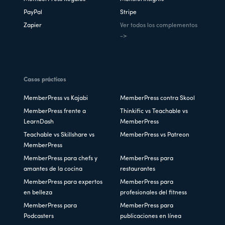
PayPal
Stripe
Zapier
Ver todos los complementos
->
Casos prácticos
MemberPress vs Kajabi
MemberPress contra Skool
MemberPress frente a
Thinkific vs Teachable vs
LearnDash
MemberPress
Teachable vs Skillshare vs
MemberPress vs Patreon
MemberPress
MemberPress para chefs y
MemberPress para
amantes de la cocina
restaurantes
MemberPress para expertos
MemberPress para
en belleza
profesionales del fitness
MemberPress para
MemberPress para
Podcasters
publicaciones en línea