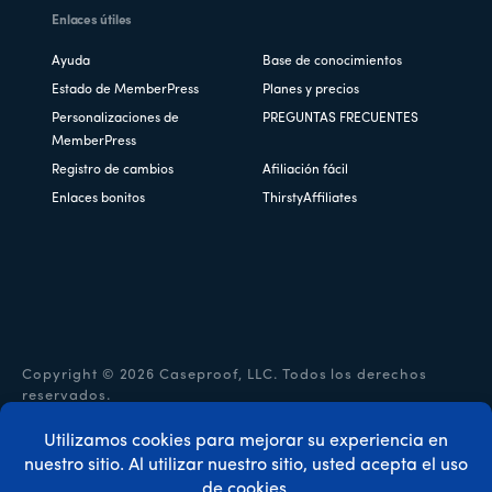
Enlaces útiles
Ayuda
Base de conocimientos
Estado de MemberPress
Planes y precios
Personalizaciones de
PREGUNTAS FRECUENTES
MemberPress
Registro de cambios
Afiliación fácil
Enlaces bonitos
ThirstyAffiliates
Copyright © 2026 Caseproof, LLC. Todos los derechos
reservados.
Política de privacidad
/
Reembolsos
/
Condiciones
generales
/
Divulgación de la FTC
/
Código de cupón
MemberPress