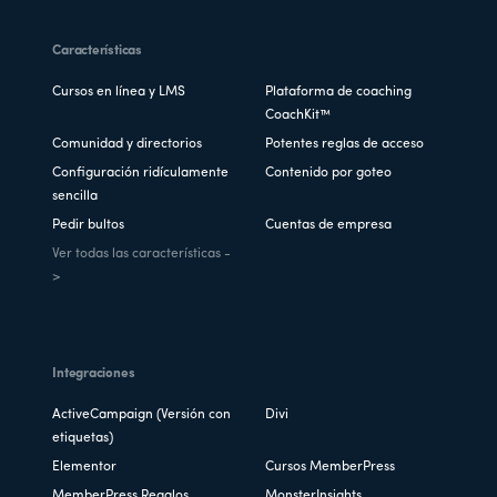
Características
Cursos en línea y LMS
Plataforma de coaching
CoachKit™
Comunidad y directorios
Potentes reglas de acceso
Configuración ridículamente
Contenido por goteo
sencilla
Pedir bultos
Cuentas de empresa
Ver todas las características -
>
Integraciones
ActiveCampaign (Versión con
Divi
etiquetas)
Elementor
Cursos MemberPress
MemberPress Regalos
MonsterInsights