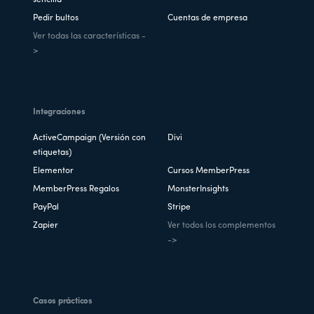
sencilla
Pedir bultos
Cuentas de empresa
Ver todas las características -
>
Integraciones
ActiveCampaign (Versión con
Divi
etiquetas)
Elementor
Cursos MemberPress
MemberPress Regalos
MonsterInsights
PayPal
Stripe
Zapier
Ver todos los complementos
->
Casos prácticos