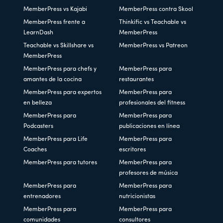
MemberPress vs Kajabi
MemberPress contra Skool
MemberPress frente a
Thinkific vs Teachable vs
LearnDash
MemberPress
Teachable vs Skillshare vs
MemberPress vs Patreon
MemberPress
MemberPress para chefs y
MemberPress para
amantes de la cocina
restaurantes
MemberPress para expertos
MemberPress para
en belleza
profesionales del fitness
MemberPress para
MemberPress para
Podcasters
publicaciones en línea
MemberPress para Life
MemberPress para
Coaches
escritores
MemberPress para tutores
MemberPress para
profesores de música
MemberPress para
MemberPress para
entrenadores
nutricionistas
MemberPress para
MemberPress para
comunidades
consultores