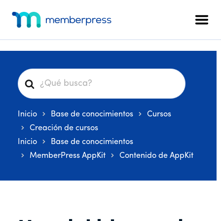
Menú
Ir
Saltar
Saltar
al
a
al
adicional
Men
contenido
la
pie
MemberPress
El
principal
barra
de
plugin
lateral
página
de
principal
afiliación
B
todo
u
en
s
uno
Inicio
Base de conocimientos
Cursos
c
para
a
Creación de cursos
WordPress
r
Inicio
Base de conocimientos
MemberPress AppKit
Contenido de AppKit