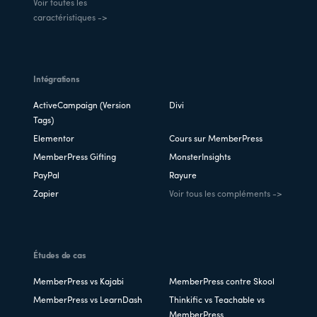
Voir toutes les
caractéristiques ->
Intégrations
ActiveCampaign (Version
Divi
Tags)
Elementor
Cours sur MemberPress
MemberPress Gifting
MonsterInsights
PayPal
Rayure
Zapier
Voir tous les compléments ->
Études de cas
MemberPress vs Kajabi
MemberPress contre Skool
MemberPress vs LearnDash
Thinkific vs Teachable vs
MemberPress