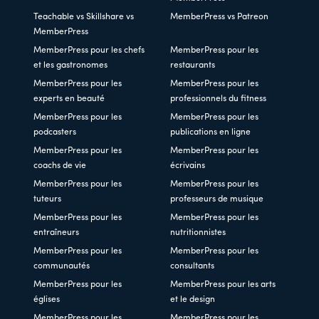
Teachable vs Skillshare vs
MemberPress vs Patreon
MemberPress
MemberPress pour les chefs
MemberPress pour les
et les gastronomes
restaurants
MemberPress pour les
MemberPress pour les
experts en beauté
professionnels du fitness
MemberPress pour les
MemberPress pour les
podcasters
publications en ligne
MemberPress pour les
MemberPress pour les
coachs de vie
écrivains
MemberPress pour les
MemberPress pour les
tuteurs
professeurs de musique
MemberPress pour les
MemberPress pour les
entraîneurs
nutritionnistes
MemberPress pour les
MemberPress pour les
communautés
consultants
MemberPress pour les
MemberPress pour les arts
églises
et le design
MemberPress pour les
MemberPress pour les