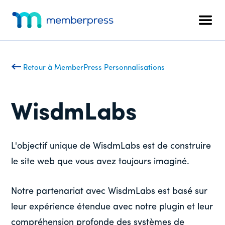
Menu
Skip
Passer
to
au
supplémentaire
Men
main
pied
MemberPress
Le
content
de
plugin
page
d'adhésion
Retour à MemberPress Personnalisations
WordPress
tout-
en-
WisdmLabs
un
L'objectif unique de WisdmLabs est de construire
le site web que vous avez toujours imaginé.
Notre partenariat avec WisdmLabs est basé sur
leur expérience étendue avec notre plugin et leur
compréhension profonde des systèmes de