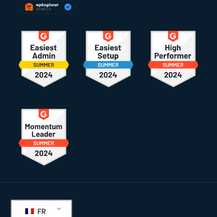
Pied
de
FR