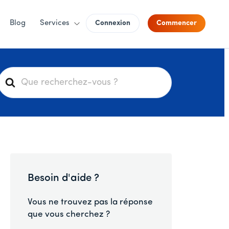
Blog
Services
Connexion
Commencer
R
e
c
h
e
r
c
h
Besoin d'aide ?
e
r
Vous ne trouvez pas la réponse
que vous cherchez ?