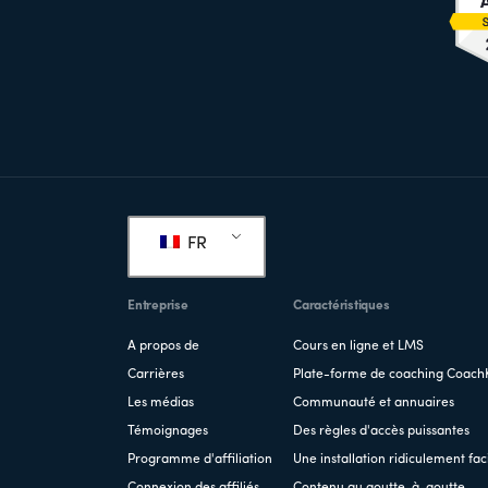
Pied
de
FR
page
Entreprise
Caractéristiques
A propos de
Cours en ligne et LMS
Carrières
Plate-forme de coaching Coach
Les médias
Communauté et annuaires
Témoignages
Des règles d'accès puissantes
Programme d'affiliation
Une installation ridiculement fac
Connexion des affiliés
Contenu au goutte-à-goutte