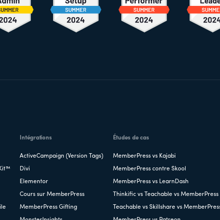
Intégrations
Études de cas
ActiveCampaign (Version Tags)
MemberPress vs Kajabi
Kit™
Divi
MemberPress contre Skool
Elementor
MemberPress vs LearnDash
Cours sur MemberPress
Thinkific vs Teachable vs MemberPress
ile
MemberPress Gifting
Teachable vs Skillshare vs MemberPres
MonsterInsights
MemberPress vs Patreon