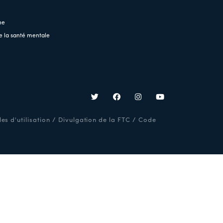
ne
e la santé mentale
es d'utilisation
/
Divulgation de la FTC
/
Code