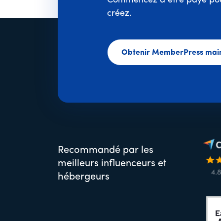
Commencez à être payé pou
créez.
Obtenir MemberPress mai
Recommandé par les
meilleurs influenceurs et
hébergeurs