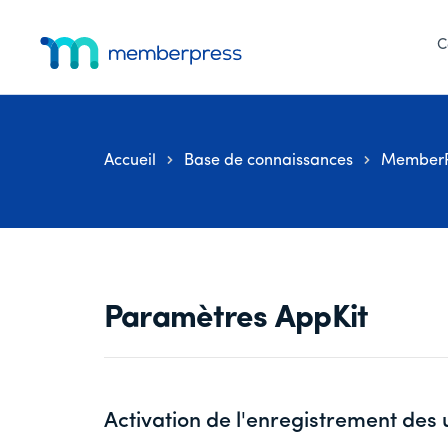
Skip
Passer
Passer
Menu
to
à
au
C
supplémentaire
main
la
pied
MemberPress
Le
content
barre
de
latérale
page
plugin
principale
d'adhésion
Accueil
Base de connaissances
MemberP
WordPress
tout-
en-
un
Paramètres AppKit
Activation de l'enregistrement des