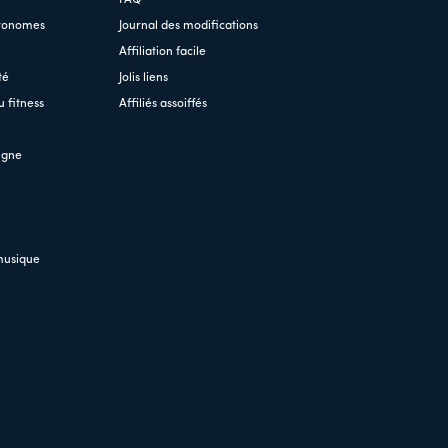
tronomes
Journal des modifications
Affiliation facile
té
Jolis liens
 fitness
Affiliés assoiffés
igne
musique