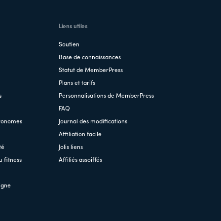
Liens utiles
Soutien
Base de connaissances
Statut de MemberPress
Plans et tarifs
s
Personnalisations de MemberPress
FAQ
tronomes
Journal des modifications
Affiliation facile
té
Jolis liens
 fitness
Affiliés assoiffés
igne