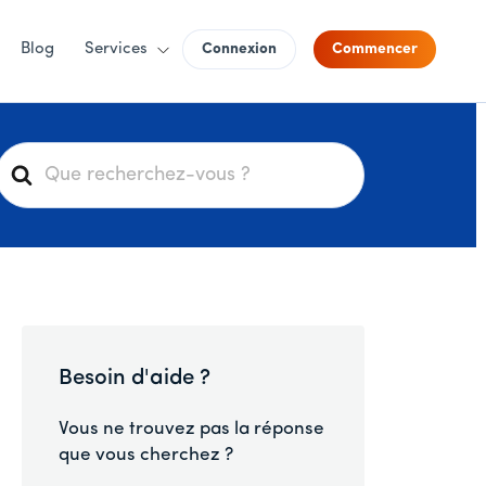
Blog
Services
Connexion
Commencer
R
e
c
h
e
r
c
h
Besoin d'aide ?
e
r
Vous ne trouvez pas la réponse
que vous cherchez ?