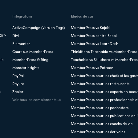
Intégrations
Études de cas
ActiveCampaign (Version Tags)
MemberPress vs Kajabi
Kit™
Divi
MemberPress contre Skool
Elementor
MemberPress vs LearnDash
Cours sur MemberPress
Thinkific vs Teachable vs MemberPress
ile
MemberPress Gifting
Teachable vs Skillshare vs MemberPres
MonsterInsights
MemberPress vs Patreon
PayPal
MemberPress pour les chefs et les gas
Rayure
MemberPress pour les restaurants
>
Zapier
MemberPress pour les experts en beau
Voir tous les compléments ->
MemberPress pour les professionnels du
MemberPress pour les podcasters
MemberPress pour les publications en l
MemberPress pour les coachs de vie
MemberPress pour les écrivains