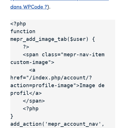
dans WPCode ?
).
<?php

function 
mepr_add_image_tab($user) {

    ?>

    <span class="mepr-nav-item 
custom-image">

      <a 
href="/index.php/account/?
action=profile-image">Image de 
profil</a>

    </span>

    <?php

}

add_action('mepr_account_nav', 