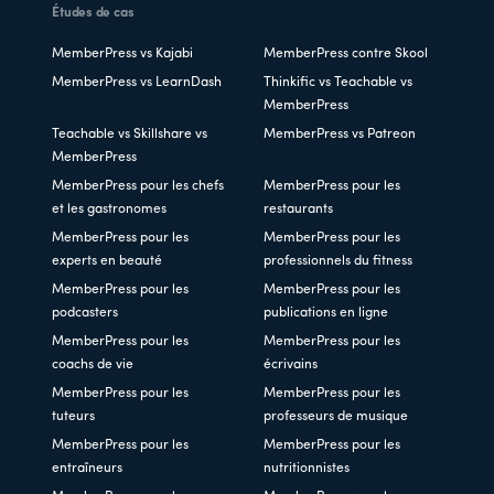
Études de cas
MemberPress vs Kajabi
MemberPress contre Skool
MemberPress vs LearnDash
Thinkific vs Teachable vs
MemberPress
Teachable vs Skillshare vs
MemberPress vs Patreon
MemberPress
MemberPress pour les chefs
MemberPress pour les
et les gastronomes
restaurants
MemberPress pour les
MemberPress pour les
experts en beauté
professionnels du fitness
MemberPress pour les
MemberPress pour les
podcasters
publications en ligne
MemberPress pour les
MemberPress pour les
coachs de vie
écrivains
MemberPress pour les
MemberPress pour les
tuteurs
professeurs de musique
MemberPress pour les
MemberPress pour les
entraîneurs
nutritionnistes