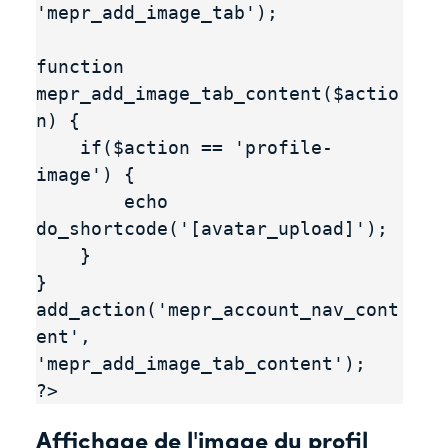
'mepr_add_image_tab');

function 
mepr_add_image_tab_content($actio
n) {

    if($action == 'profile-
image') {

        echo 
do_shortcode('[avatar_upload]');

    }

}

add_action('mepr_account_nav_cont
ent', 
'mepr_add_image_tab_content');

?>
Affichage de l'image du profil