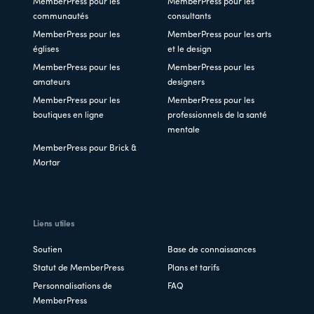
MemberPress pour les
MemberPress pour les
communautés
consultants
MemberPress pour les
MemberPress pour les arts
églises
et le design
MemberPress pour les
MemberPress pour les
amateurs
designers
MemberPress pour les
MemberPress pour les
boutiques en ligne
professionnels de la santé
mentale
MemberPress pour Brick &
Mortar
Liens utiles
Soutien
Base de connaissances
Statut de MemberPress
Plans et tarifs
Personnalisations de
FAQ
MemberPress