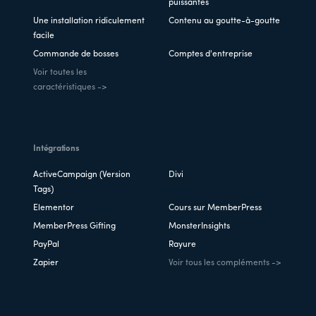
puissantes
Une installation ridiculement
Contenu au goutte-à-goutte
facile
Commande de bosses
Comptes d'entreprise
Voir toutes les
caractéristiques ->
Intégrations
ActiveCampaign (Version
Divi
Tags)
Elementor
Cours sur MemberPress
MemberPress Gifting
MonsterInsights
PayPal
Rayure
Zapier
Voir tous les compléments ->