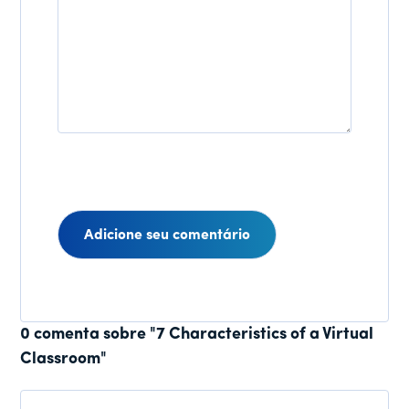
Interações
0 comenta sobre "7 Characteristics of a Virtual
Classroom"
do
leitor