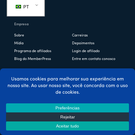
PT
Empresa
Sobre
Carreiras
Mídia
Depoimentos
Programa de afiliados
Login de afiliado
Blog do MemberPress
Entre em contato conosco
Recursos
Cursos on-line e LMS
Plataforma de treinamento
CoachKit™
Comunidade e diretórios
Regras de acesso poderosas
Configuração
Conteúdo de gotejamento
extremamente fácil
Pedidos de colisões
Contas corporativas