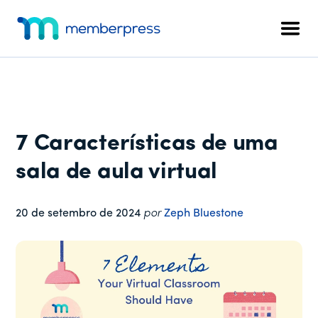
Menu
Pular
Pular
Pular
para
para
para
adicional
Men
o
a
o
MemberPress
O
conteúdo
barra
rodapé
plug-
principal
lateral
in
principal
de
associação
7 Características de uma
completo
para
sala de aula virtual
WordPress
20 de setembro de 2024
por
Zeph Bluestone