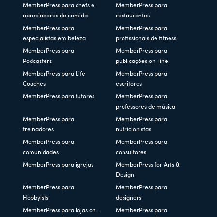
MemberPress para chefs e
MemberPress para
apreciadores de comida
restaurantes
MemberPress para
MemberPress para
especialistas em beleza
profissionais de fitness
MemberPress para
MemberPress para
Podcasters
publicações on-line
MemberPress para Life
MemberPress para
Coaches
escritores
MemberPress para tutores
MemberPress para
professores de música
MemberPress para
MemberPress para
treinadores
nutricionistas
MemberPress para
MemberPress para
comunidades
consultores
MemberPress para igrejas
MemberPress for Arts &
Design
MemberPress para
MemberPress para
Hobbyists
designers
MemberPress para lojas on-
MemberPress para