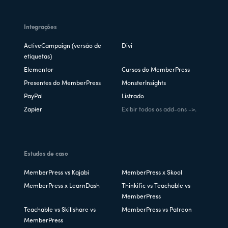
Integrações
ActiveCampaign (versão de
Divi
etiquetas)
Elementor
Cursos do MemberPress
Presentes do MemberPress
MonsterInsights
PayPal
Listrado
Zapier
Exibir todos os add-ons ->.
Estudos de caso
MemberPress vs Kajabi
MemberPress x Skool
MemberPress x LearnDash
Thinkific vs Teachable vs
MemberPress
Teachable vs Skillshare vs
MemberPress vs Patreon
MemberPress