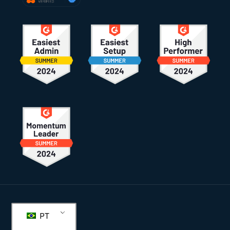
Rodapé
PT