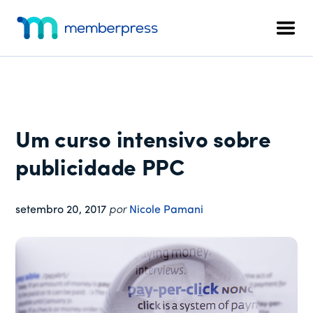
Menu
Pular
Pular
Pular
para
para
para
adicional
Men
o
a
o
MemberPress
O
conteúdo
barra
rodapé
plug-
principal
lateral
in
principal
de
associação
Um curso intensivo sobre
completo
para
publicidade PPC
WordPress
setembro 20, 2017
por
Nicole Pamani