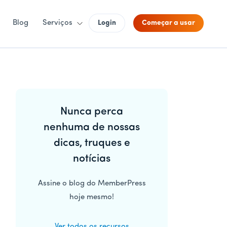
Blog
Serviços
Login
Começar a usar
Barra
Nunca perca
lateral
nenhuma de nossas
principal
dicas, truques e
notícias
Assine o blog do MemberPress
hoje mesmo!
Ver todos os recursos