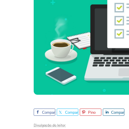
Compar
Compar
Pino
Compar
tilhar
tilhar
tilhar
Divulgação do leitor