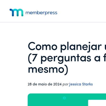
Menu
Pular
Pular
Pular
para
para
para
adicional
o
a
o
MemberPress
O
conteúdo
barra
rodapé
principal
lateral
plug-
principal
in
de
Como planejar 
associação
completo
(7 perguntas a f
para
WordPress
mesmo)
28 de maio de 2024
por
Jessica Starks