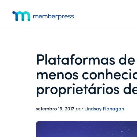
Menu
Pular
Pular
Pular
para
para
para
adicional
o
a
o
MemberPress
O
conteúdo
barra
rodapé
principal
lateral
plug-
principal
in
de
Plataformas de 
associação
completo
menos conheci
para
WordPress
proprietários 
setembro 19, 2017
por
Lindsay Flanagan