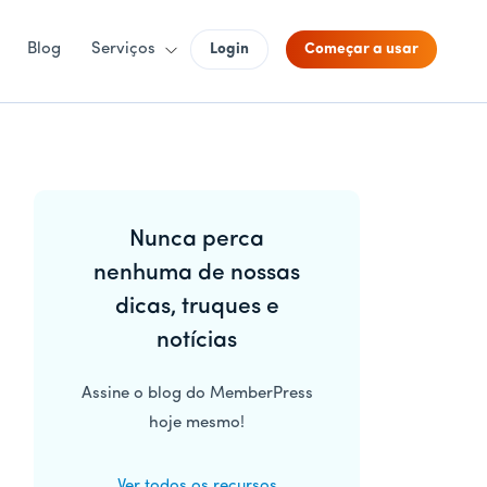
Blog
Serviços
Login
Começar a usar
Barra
Nunca perca
lateral
nenhuma de nossas
principal
dicas, truques e
notícias
Assine o blog do MemberPress
hoje mesmo!
Ver todos os recursos