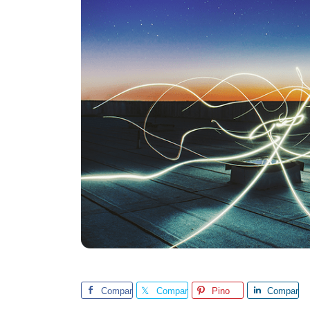
Compar
Compar
Pino
Compar
tilhar
tilhar
tilhar