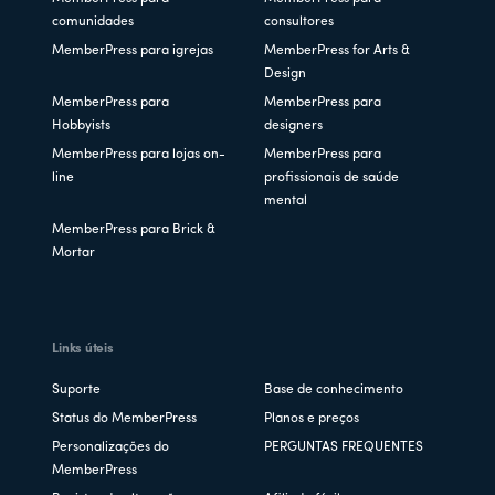
comunidades
consultores
MemberPress para igrejas
MemberPress for Arts &
Design
MemberPress para
MemberPress para
Hobbyists
designers
MemberPress para lojas on-
MemberPress para
line
profissionais de saúde
mental
MemberPress para Brick &
Mortar
Links úteis
Suporte
Base de conhecimento
Status do MemberPress
Planos e preços
Personalizações do
PERGUNTAS FREQUENTES
MemberPress