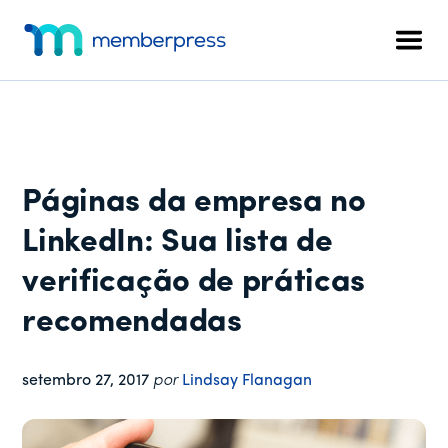
Menu
Pular
Pular
Pular
para
para
para
adicional
Men
o
a
o
MemberPress
O
conteúdo
barra
rodapé
plug-
principal
lateral
in
principal
de
associação
Páginas da empresa no
completo
para
LinkedIn: Sua lista de
WordPress
verificação de práticas
recomendadas
setembro 27, 2017
por
Lindsay Flanagan