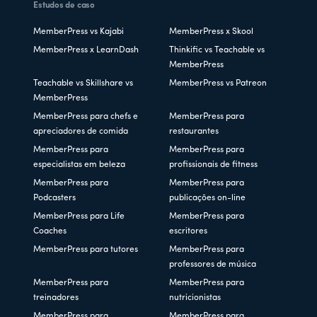
Estudos de caso
MemberPress vs Kajabi
MemberPress x Skool
MemberPress x LearnDash
Thinkific vs Teachable vs
MemberPress
Teachable vs Skillshare vs
MemberPress vs Patreon
MemberPress
MemberPress para chefs e
MemberPress para
apreciadores de comida
restaurantes
MemberPress para
MemberPress para
especialistas em beleza
profissionais de fitness
MemberPress para
MemberPress para
Podcasters
publicações on-line
MemberPress para Life
MemberPress para
Coaches
escritores
MemberPress para tutores
MemberPress para
professores de música
MemberPress para
MemberPress para
treinadores
nutricionistas
MemberPress para
MemberPress para