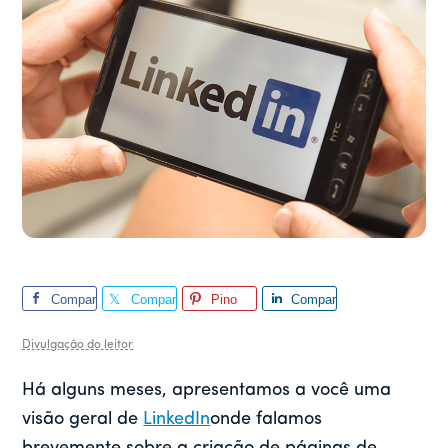
Compar
Compar
Pino
Compar
tilhar
tilhar
tilhar
Divulgação do leitor
Há alguns meses, apresentamos a você uma
visão geral de
LinkedIn
onde falamos