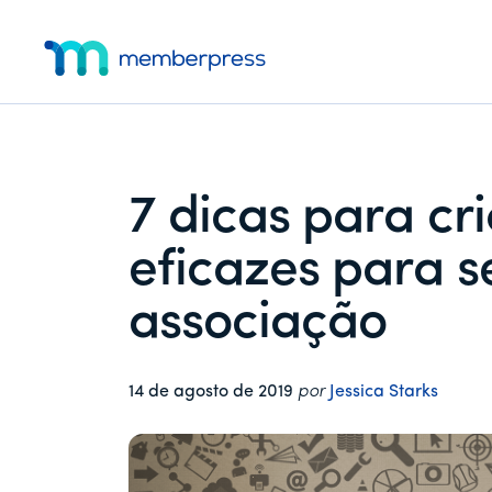
Menu
Pular
Pular
Pular
para
para
para
adicional
o
a
o
MemberPress
O
conteúdo
barra
rodapé
principal
lateral
plug-
principal
in
de
7 dicas para cr
associação
completo
eficazes para s
para
WordPress
associação
14 de agosto de 2019
por
Jessica Starks