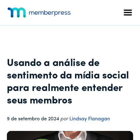
Menu
Pular
Pular
Pular
para
para
para
adicional
Men
o
a
o
MemberPress
O
conteúdo
barra
rodapé
plug-
principal
lateral
in
principal
de
associação
Usando a análise de
completo
para
sentimento da mídia social
WordPress
para realmente entender
seus membros
9 de setembro de 2024
por
Lindsay Flanagan