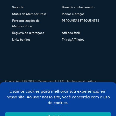
Suporte
Base de conhecimento
Status do MemberPress
Planos e preços
Personalizações do
PERGUNTAS FREQUENTES
MemberPress
Registro de alterações
Afiliado fácil
Links bonitos
ThirstyAffiliates
Copyright © 2026 Caseproof, LLC. Todos os direitos
reservados.
Política de privacidade
/
Reembolsos
/
Termos e condições
/
Divulgação da FTC
/
Código de cupom MemberPress