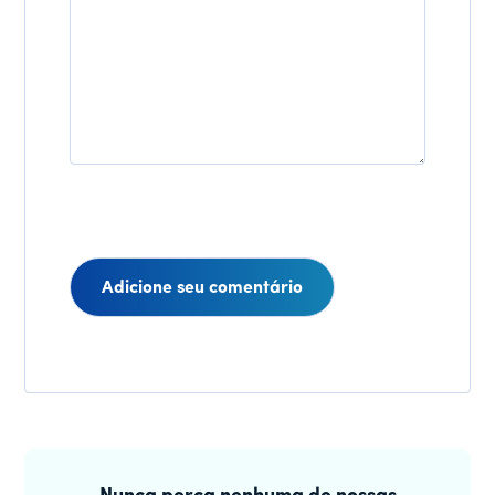
Interações
do
Barra
leitor