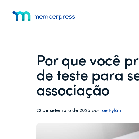
Menu
Pular
Pular
Pular
para
para
para
adicional
o
a
o
MemberPress
O
conteúdo
barra
rodapé
principal
lateral
plug-
principal
in
de
Por que você pr
associação
completo
de teste para s
para
WordPress
associação
22 de setembro de 2025
por
Joe Fylan