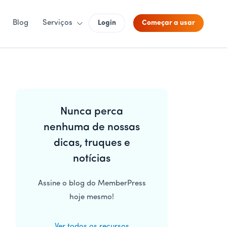
Blog
Serviços
Login
Começar a usar
Barra
Nunca perca
lateral
nenhuma de nossas
principal
dicas, truques e
notícias
Assine o blog do MemberPress
hoje mesmo!
Ver todos os recursos