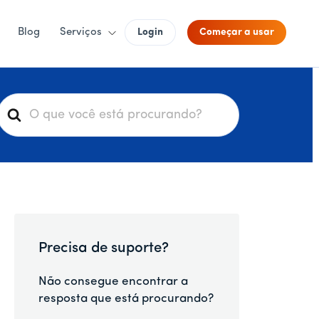
Blog
Serviços
Login
Começar a usar
P
e
s
q
u
s
a
Precisa de suporte?
r
p
Não consegue encontrar a
o
resposta que está procurando?
r