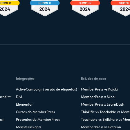
Integrações
Estudos de caso
ActiveCampaign (versão de etiquetas)
MemberPress vs Kajabi
achKit™
Divi
MemberPress x Skool
Elementor
MemberPress x LearnDash
Cursos do MemberPress
Thinkific vs Teachable vs Mem
cil
Presentes do MemberPress
Teachable vs Skillshare vs Me
MonsterInsights
MemberPress vs Patreon