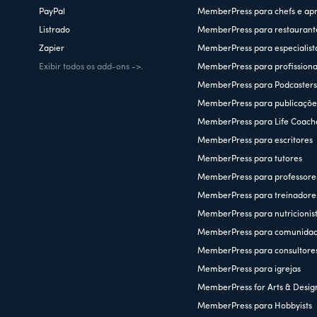
PayPal
MemberPress para chefs e ap
Listrado
MemberPress para restaurant
Zapier
MemberPress para especialist
Exibir todos os add-ons ->.
MemberPress para profissionai
MemberPress para Podcaster
MemberPress para publicações
MemberPress para Life Coach
MemberPress para escritores
MemberPress para tutores
MemberPress para professore
MemberPress para treinadore
MemberPress para nutricionis
MemberPress para comunida
MemberPress para consultore
MemberPress para igrejas
MemberPress for Arts & Desig
MemberPress para Hobbyists