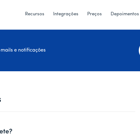
Recursos
Integrações
Preços
Depoimentos
mails e notificações
i
s
ete?