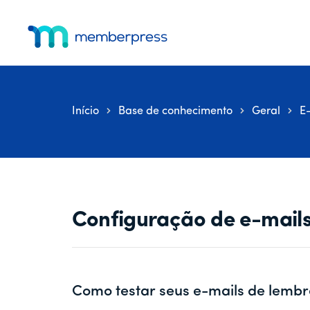
Pular
Pular
Pular
Menu
para
para
para
adicional
o
a
o
MemberPress
O
conteúdo
barra
rodapé
principal
lateral
plug-
principal
in
Início
Base de conhecimento
Geral
E-
de
associação
completo
para
WordPress
Configuração de e-mail
Como testar seus e-mails de lembr