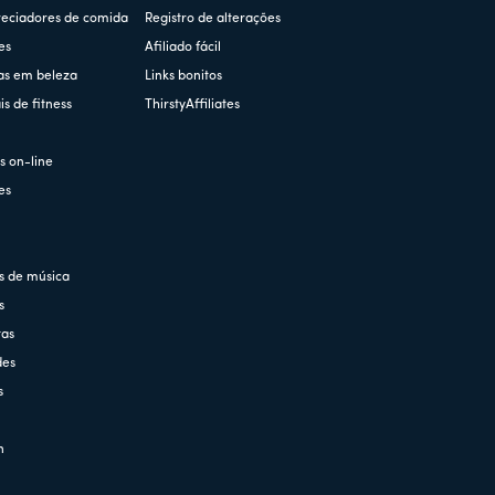
reciadores de comida
Registro de alterações
es
Afiliado fácil
as em beleza
Links bonitos
s de fitness
ThirstyAffiliates
s
 on-line
es
s de música
s
tas
des
s
n