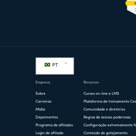
Rodapé
PT
Empresa
Recursos
Sobre
Cursos on-line e LMS
Carreiras
Plataforma de treinamento Co
Mídia
Comunidade e diretórios
Depoimentos
Regras de acesso poderosas
Programa de afiliados
Configuração extremamente fá
Login de afiliado
Conteúdo de gotejamento