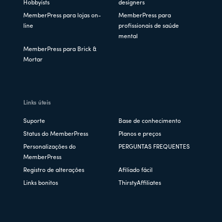
Hobbyists
designers
MemberPress para lojas on-
MemberPress para
line
profissionais de saúde
mental
MemberPress para Brick &
Mortar
Links úteis
Suporte
Base de conhecimento
Status do MemberPress
Planos e preços
Personalizações do
PERGUNTAS FREQUENTES
MemberPress
Registro de alterações
Afiliado fácil
Links bonitos
ThirstyAffiliates