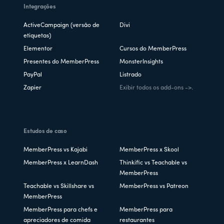
Integrações
ActiveCampaign (versão de
Divi
etiquetas)
Elementor
Cursos do MemberPress
Presentes do MemberPress
MonsterInsights
PayPal
Listrado
Zapier
Exibir todos os add-ons ->.
Estudos de caso
MemberPress vs Kajabi
MemberPress x Skool
MemberPress x LearnDash
Thinkific vs Teachable vs
MemberPress
Teachable vs Skillshare vs
MemberPress vs Patreon
MemberPress
MemberPress para chefs e
MemberPress para
apreciadores de comida
restaurantes