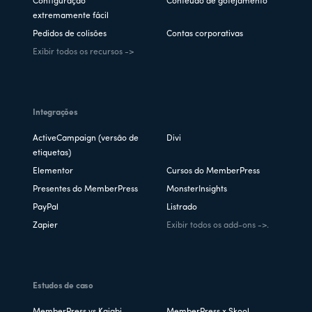
Configuração
Conteúdo de gotejamento
extremamente fácil
Pedidos de colisões
Contas corporativas
Exibir todos os recursos ->
Integrações
ActiveCampaign (versão de
Divi
etiquetas)
Elementor
Cursos do MemberPress
Presentes do MemberPress
MonsterInsights
PayPal
Listrado
Zapier
Exibir todos os add-ons ->.
Estudos de caso
MemberPress vs Kajabi
MemberPress x Skool