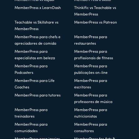
MemberPress x LearnDash
Thinkific vs Teachable vs
MemberPress
Teachable vs Skillshare vs
MemberPress vs Patreon
MemberPress
MemberPress para chefs e
MemberPress para
apreciadores de comida
restaurantes
MemberPress para
MemberPress para
especialistas em beleza
profissionais de fitness
MemberPress para
MemberPress para
Podcasters
publicações on-line
MemberPress para Life
MemberPress para
Coaches
escritores
MemberPress para tutores
MemberPress para
professores de música
MemberPress para
MemberPress para
treinadores
nutricionistas
MemberPress para
MemberPress para
comunidades
consultores