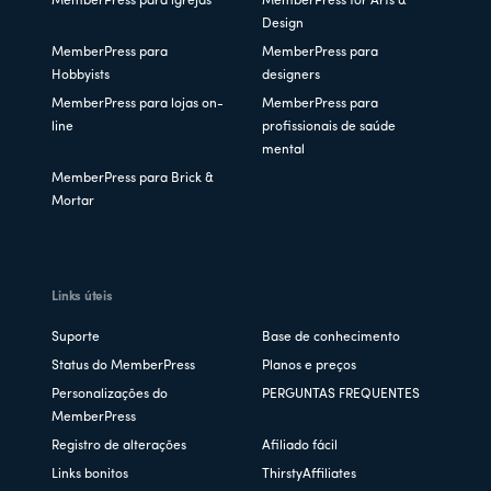
MemberPress para igrejas
MemberPress for Arts &
Design
MemberPress para
MemberPress para
Hobbyists
designers
MemberPress para lojas on-
MemberPress para
line
profissionais de saúde
mental
MemberPress para Brick &
Mortar
Links úteis
Suporte
Base de conhecimento
Status do MemberPress
Planos e preços
Personalizações do
PERGUNTAS FREQUENTES
MemberPress
Registro de alterações
Afiliado fácil
Links bonitos
ThirstyAffiliates