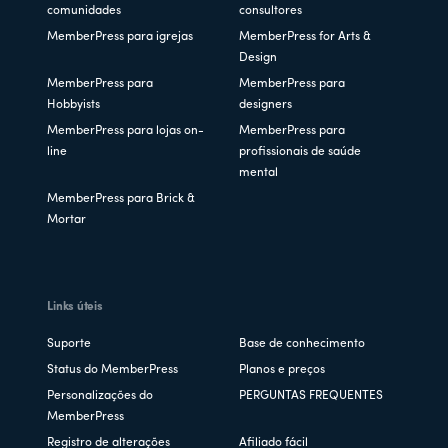
comunidades
consultores
MemberPress para igrejas
MemberPress for Arts &
Design
MemberPress para
MemberPress para
Hobbyists
designers
MemberPress para lojas on-
MemberPress para
line
profissionais de saúde
mental
MemberPress para Brick &
Mortar
Links úteis
Suporte
Base de conhecimento
Status do MemberPress
Planos e preços
Personalizações do
PERGUNTAS FREQUENTES
MemberPress
Registro de alterações
Afiliado fácil