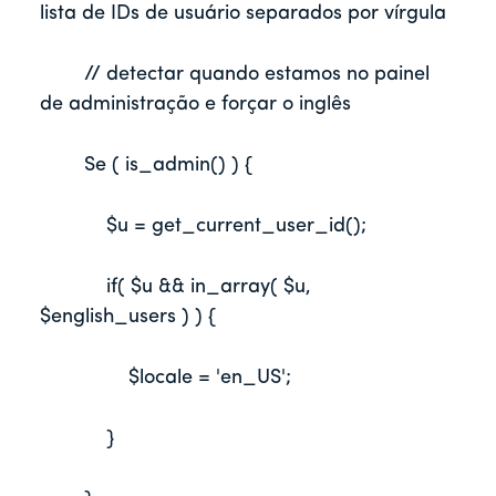
lista de IDs de usuário separados por vírgula
        // detectar quando estamos no painel 
de administração e forçar o inglês
        Se ( is_admin() ) {
 	    $u = get_current_user_id();
  	    if( $u && in_array( $u, 
$english_users ) ) {
	        $locale = 'en_US';
	    }