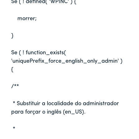
Se ( ! defined( 'WPINC' ) {
    morrer;
}
Se ( ! function_exists( 
'uniquePrefix_force_english_only_admin' ) 
{    
/**     
 * Substituir a localidade do administrador 
para forçar o inglês (en_US).     
 *     