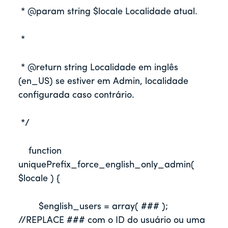
 * @param string $locale Localidade atual.     
 *     
 * @return string Localidade em inglês 
(en_US) se estiver em Admin, localidade 
configurada caso contrário.
 */
    function 
uniquePrefix_force_english_only_admin( 
$locale ) {
	$english_users = array( ### ); 
//REPLACE ### com o ID do usuário ou uma 