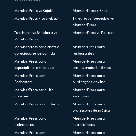
MemberPress vs Kajabi
MemberPress x Skool
MemberPress x LearnDash
Thinkific vs Teachable vs
MemberPress
Teachable vs Skillshare vs
MemberPress vs Patreon
MemberPress
MemberPress para chefs e
MemberPress para
apreciadores de comida
restaurantes
MemberPress para
MemberPress para
especialistas em beleza
profissionais de fitness
MemberPress para
MemberPress para
Podcasters
publicações on-line
MemberPress para Life
MemberPress para
Coaches
escritores
MemberPress para tutores
MemberPress para
professores de música
MemberPress para
MemberPress para
treinadores
nutricionistas
MemberPress para
MemberPress para