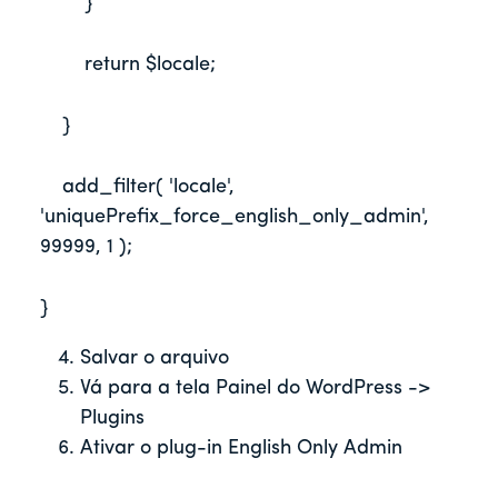
        }
        return $locale;
    }
    add_filter( 'locale', 
'uniquePrefix_force_english_only_admin', 
99999, 1 );
}	
Salvar o arquivo
Vá para a tela Painel do WordPress ->
Plugins
Ativar o plug-in English Only Admin