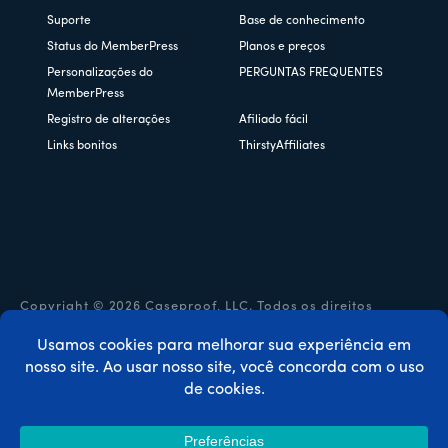
Suporte
Base de conhecimento
Status do MemberPress
Planos e preços
Personalizações do
PERGUNTAS FREQUENTES
MemberPress
Registro de alterações
Afiliado fácil
Links bonitos
ThirstyAffiliates
Copyright © 2026 Caseproof, LLC. Todos os direitos
reservados.
Política de privacidade
/
Reembolsos
/
Termos e condições
/
Divulgação da FTC
/
Código de cupom MemberPress