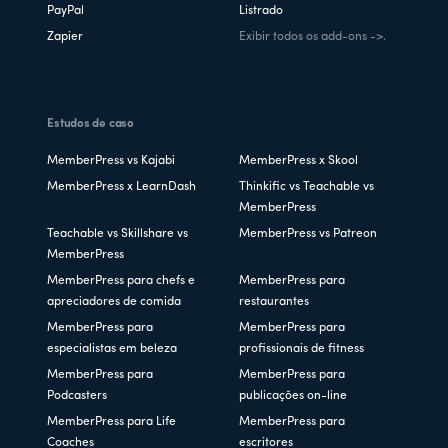
PayPal
Listrado
Zapier
Exibir todos os add-ons ->.
Estudos de caso
MemberPress vs Kajabi
MemberPress x Skool
MemberPress x LearnDash
Thinkific vs Teachable vs
MemberPress
Teachable vs Skillshare vs
MemberPress vs Patreon
MemberPress
MemberPress para chefs e
MemberPress para
apreciadores de comida
restaurantes
MemberPress para
MemberPress para
especialistas em beleza
profissionais de fitness
MemberPress para
MemberPress para
Podcasters
publicações on-line
MemberPress para Life
MemberPress para
Coaches
escritores