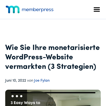
Zusätzliches
Zum
Zur
Zur
Hauptinhalt
primären
Fußzeile
Menü
Men
springen
Seitenleiste
springen
MemberPress
Das
springen
All-
in-
One
WordPress-
Wie Sie Ihre monetarisierte
Mitgliedschafts-
Plugin
WordPress-Website
vermarkten (3 Strategien)
Juni 10, 2022
von
Joe Fylan