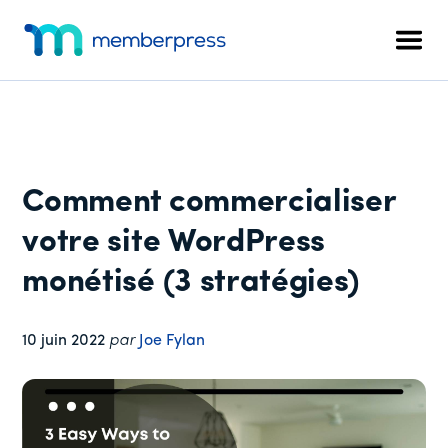
Menu
Skip
Passer
Passer
to
à
au
supplémentaire
Men
main
la
pied
MemberPress
Le
content
barre
de
plugin
latérale
page
d'adhésion
principale
WordPress
tout-
Comment commercialiser
en-
un
votre site WordPress
monétisé (3 stratégies)
10 juin 2022
par
Joe Fylan