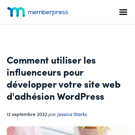
Menu
Skip
Passer
Passer
to
à
au
supplémentaire
Men
main
la
pied
MemberPress
Le
content
barre
de
plugin
latérale
page
d'adhésion
principale
WordPress
tout-
Comment utiliser les
en-
un
influenceurs pour
développer votre site web
d'adhésion WordPress
12 septembre 2022
par
Jessica Starks