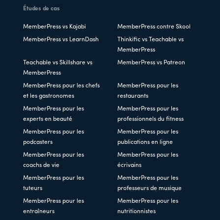
Études de cas
MemberPress vs Kajabi
MemberPress contre Skool
MemberPress vs LearnDash
Thinkific vs Teachable vs
MemberPress
Teachable vs Skillshare vs
MemberPress vs Patreon
MemberPress
MemberPress pour les chefs
MemberPress pour les
et les gastronomes
restaurants
MemberPress pour les
MemberPress pour les
experts en beauté
professionnels du fitness
MemberPress pour les
MemberPress pour les
podcasters
publications en ligne
MemberPress pour les
MemberPress pour les
coachs de vie
écrivains
MemberPress pour les
MemberPress pour les
tuteurs
professeurs de musique
MemberPress pour les
MemberPress pour les
entraîneurs
nutritionnistes