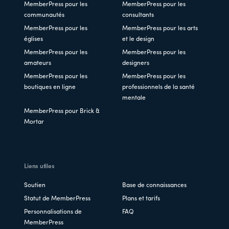
MemberPress pour les
MemberPress pour les
communautés
consultants
MemberPress pour les
MemberPress pour les arts
églises
et le design
MemberPress pour les
MemberPress pour les
amateurs
designers
MemberPress pour les
MemberPress pour les
boutiques en ligne
professionnels de la santé
mentale
MemberPress pour Brick &
Mortar
Liens utiles
Soutien
Base de connaissances
Statut de MemberPress
Plans et tarifs
Personnalisations de
FAQ
MemberPress