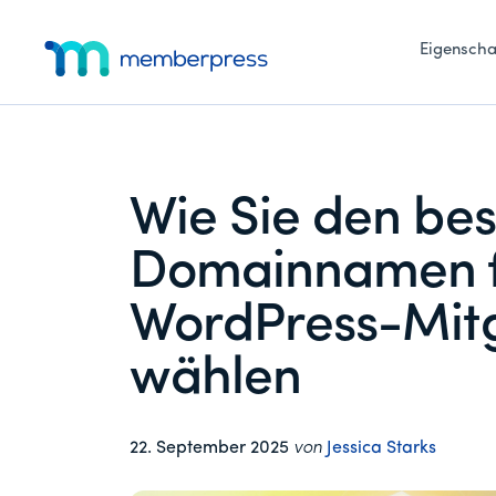
Zusätzliches
Zum
Zur
Zur
Hauptinhalt
primären
Fußzeile
Eigenscha
Menü
springen
Seitenleiste
springen
MemberPress
Das
springen
All-
in-
One
Wie Sie den be
WordPress-
Mitgliedschafts-
Domainnamen f
Plugin
WordPress-Mitg
wählen
22. September 2025
von
Jessica Starks