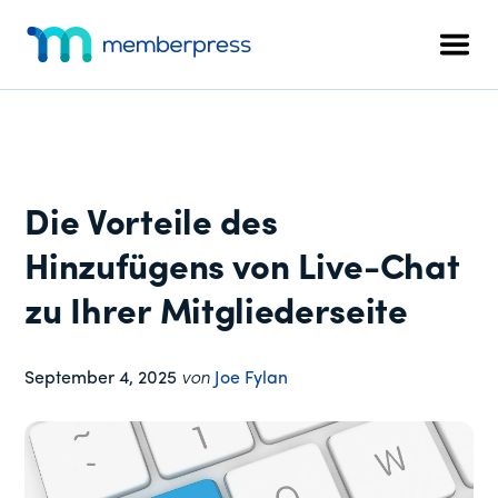
Zusätzliches
Zum
Zur
Zur
Hauptinhalt
primären
Fußzeile
Menü
Men
springen
Seitenleiste
springen
MemberPress
Das
springen
All-
in-
One
WordPress-
Die Vorteile des
Mitgliedschafts-
Plugin
Hinzufügens von Live-Chat
zu Ihrer Mitgliederseite
September 4, 2025
von
Joe Fylan