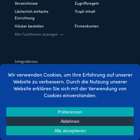
Verzeichnisse
Zugriffsregeln
Lächerlich einfache
Tropf-Inhalt
Einrichtung
Höcker bestellen
Firmenkonten
Alle Funktionen anzeigen ->
Integrationen
ActiveCampaign (Tags
Divi
Version)
Elementor
MemberPress-Kurse
MemberPress Geschenke
MonsterInsights
PayPal
Streifen
Zapier
Alle Add-Ons anzeigen ->
Fallstudien