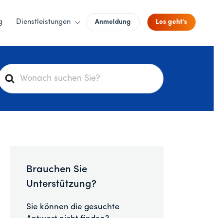
g
Dienstleistungen
Anmeldung
Los geht's
S
u
c
h
e
n
a
c
Brauchen Sie
h
Unterstützung?
Sie können die gesuchte