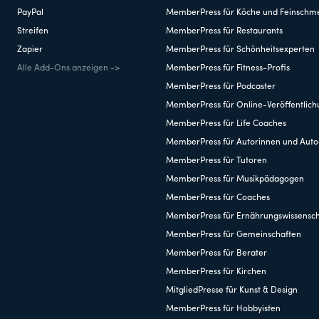
PayPal
MemberPress für Köche und Feinschm
Streifen
MemberPress für Restaurants
Zapier
MemberPress für Schönheitsexperten
Alle Add-Ons anzeigen ->
MemberPress für Fitness-Profis
MemberPress für Podcaster
MemberPress für Online-Veröffentlic
MemberPress für Life Coaches
MemberPress für Autorinnen und Auto
MemberPress für Tutoren
MemberPress für Musikpädagogen
MemberPress für Coaches
MemberPress für Ernährungswissensch
MemberPress für Gemeinschaften
MemberPress für Berater
MemberPress für Kirchen
MitgliedPresse für Kunst & Design
MemberPress für Hobbyisten