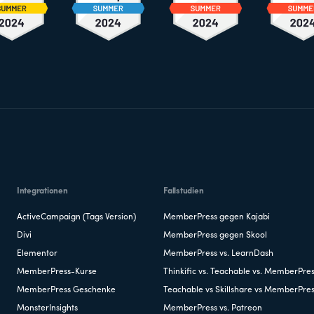
Integrationen
Fallstudien
ActiveCampaign (Tags Version)
MemberPress gegen Kajabi
Divi
MemberPress gegen Skool
Elementor
MemberPress vs. LearnDash
MemberPress-Kurse
Thinkific vs. Teachable vs. MemberPre
MemberPress Geschenke
Teachable vs Skillshare vs MemberPre
MonsterInsights
MemberPress vs. Patreon