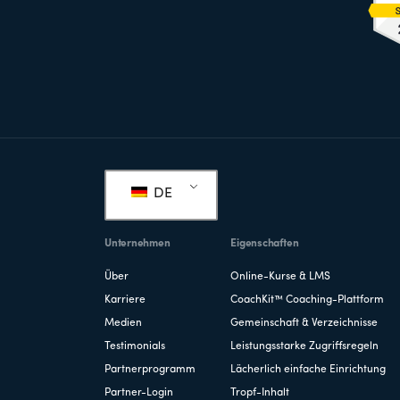
Fußzeile
DE
Unternehmen
Eigenschaften
Über
Online-Kurse & LMS
Karriere
CoachKit™ Coaching-Plattform
Medien
Gemeinschaft & Verzeichnisse
Testimonials
Leistungsstarke Zugriffsregeln
Partnerprogramm
Lächerlich einfache Einrichtung
Partner-Login
Tropf-Inhalt