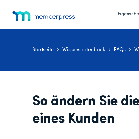
Zusätzliches
Zum
Zur
Zur
Hauptinhalt
primären
Fußzeile
Eigenscha
Menü
springen
Seitenleiste
springen
MemberPress
Das
springen
All-
in-
Startseite
Wissensdatenbank
FAQs
W
One
WordPress-
Mitgliedschafts-
Plugin
So ändern Sie d
eines Kunden