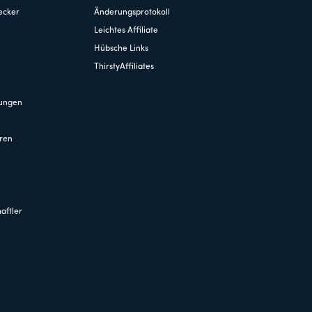
ecker
Änderungsprotokoll
Leichtes Affiliate
Hübsche Links
ThirstyAffiliates
hungen
ren
aftler