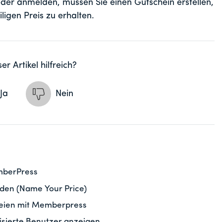
eder anmelden, müssen Sie einen Gutschein erstellen,
ligen Preis zu erhalten.
er Artikel hilfreich?
Ja
Nein
mberPress
en (Name Your Price)
eien mit Memberpress
risierte Benutzer anzeigen