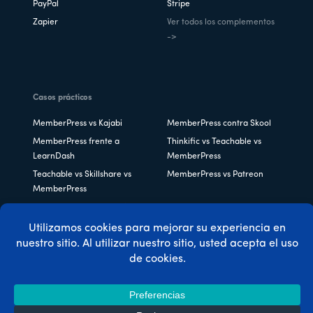
PayPal
Stripe
Zapier
Ver todos los complementos
->
Casos prácticos
MemberPress vs Kajabi
MemberPress contra Skool
MemberPress frente a
Thinkific vs Teachable vs
LearnDash
MemberPress
Teachable vs Skillshare vs
MemberPress vs Patreon
MemberPress
MemberPress para chefs y
MemberPress para
amantes de la cocina
restaurantes
MemberPress para expertos
MemberPress para
en belleza
profesionales del fitness
MemberPress para
MemberPress para
Podcasters
publicaciones en línea
MemberPress para Life
MemberPress para