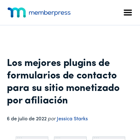
Menú
Ir
Saltar
Saltar
al
a
al
adicional
Men
contenido
la
pie
MemberPress
El
principal
barra
de
plugin
lateral
página
de
principal
afiliación
todo
Los mejores plugins de
en
uno
formularios de contacto
para
para su sitio monetizado
WordPress
por afiliación
6 de julio de 2022
por
Jessica Starks