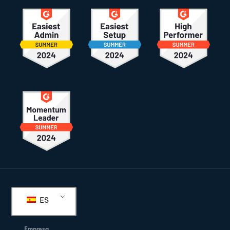
Pie
de
ES
página
Empresa