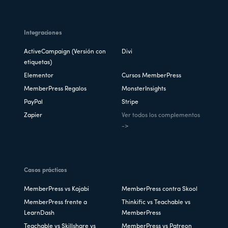
Integraciones
ActiveCampaign (Versión con
Divi
etiquetas)
Elementor
Cursos MemberPress
MemberPress Regalos
MonsterInsights
PayPal
Stripe
Zapier
Ver todos los complementos
->
Casos prácticos
MemberPress vs Kajabi
MemberPress contra Skool
MemberPress frente a
Thinkific vs Teachable vs
LearnDash
MemberPress
Teachable vs Skillshare vs
MemberPress vs Patreon