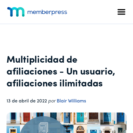
Menú
Ir
Saltar
Saltar
al
a
al
adicional
Men
contenido
la
pie
MemberPress
El
principal
barra
de
plugin
lateral
página
de
principal
afiliación
todo
Multiplicidad de
en
uno
afiliaciones - Un usuario,
para
afiliaciones ilimitadas
WordPress
13 de abril de 2022
por
Blair Williams