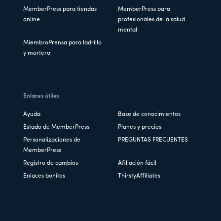
MemberPress para tiendas
MemberPress para
online
profesionales de la salud
mental
MiembroPrensa para ladrillo
y mortero
Enlaces útiles
Ayuda
Base de conocimientos
Estado de MemberPress
Planes y precios
Personalizaciones de
PREGUNTAS FRECUENTES
MemberPress
Registro de cambios
Afiliación fácil
Enlaces bonitos
ThirstyAffiliates