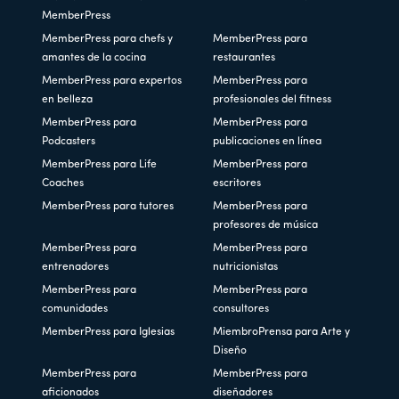
MemberPress
MemberPress para chefs y
MemberPress para
amantes de la cocina
restaurantes
MemberPress para expertos
MemberPress para
en belleza
profesionales del fitness
MemberPress para
MemberPress para
Podcasters
publicaciones en línea
MemberPress para Life
MemberPress para
Coaches
escritores
MemberPress para tutores
MemberPress para
profesores de música
MemberPress para
MemberPress para
entrenadores
nutricionistas
MemberPress para
MemberPress para
comunidades
consultores
MemberPress para Iglesias
MiembroPrensa para Arte y
Diseño
MemberPress para
MemberPress para
aficionados
diseñadores