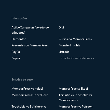
Integrações
ActiveCampaign (versão de
Divi
etiquetas)
Elementor
Cursos do MemberPress
Presentes do MemberPress
MonsterInsights
PayPal
Listrado
Zapier
Exibir todos os add-ons ->.
Estudos de caso
MemberPress vs Kajabi
MemberPress x Skool
MemberPress x LearnDash
Thinkific vs Teachable vs
MemberPress
Teachable vs Skillshare vs
MemberPress vs Patreon