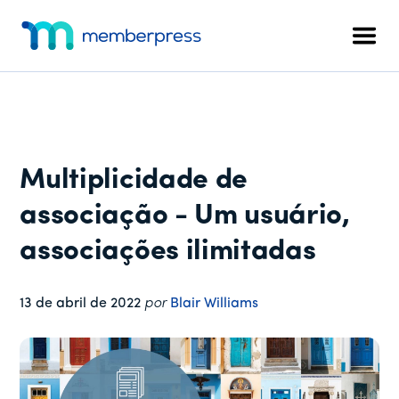
Menu
Pular
Pular
Pular
para
para
para
adicional
Men
o
a
o
MemberPress
O
conteúdo
barra
rodapé
plug-
principal
lateral
in
principal
de
associação
Multiplicidade de
completo
para
associação - Um usuário,
WordPress
associações ilimitadas
13 de abril de 2022
por
Blair Williams