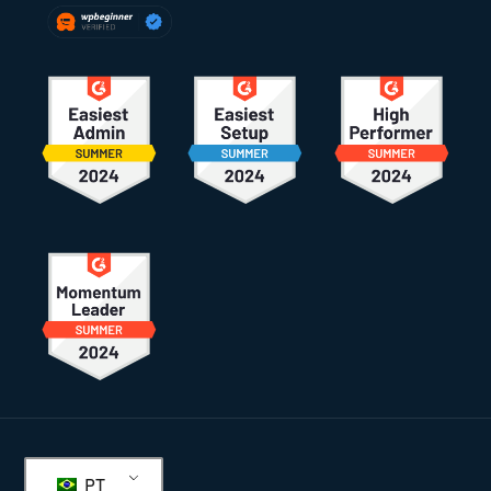
Rodapé
PT