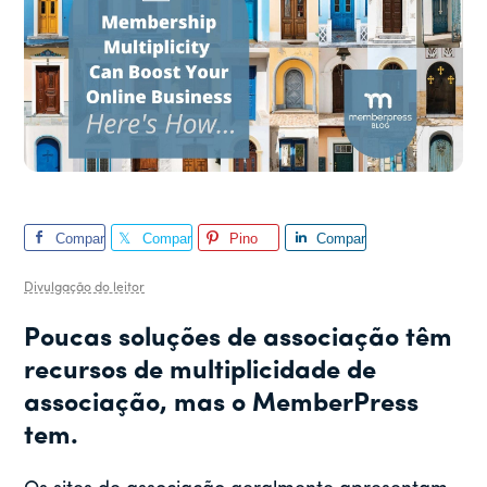
Compar
Compar
Pino
Compar
tilhar
tilhar
tilhar
Divulgação do leitor
Poucas soluções de associação têm
recursos de multiplicidade de
associação, mas o MemberPress
tem.