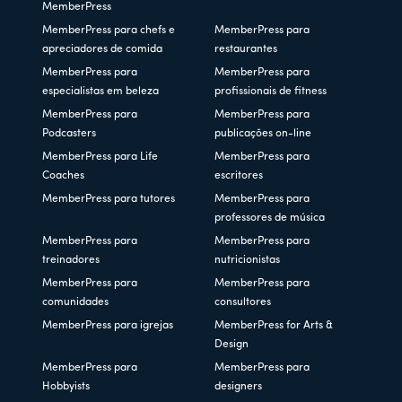
MemberPress
MemberPress para chefs e
MemberPress para
apreciadores de comida
restaurantes
MemberPress para
MemberPress para
especialistas em beleza
profissionais de fitness
MemberPress para
MemberPress para
Podcasters
publicações on-line
MemberPress para Life
MemberPress para
Coaches
escritores
MemberPress para tutores
MemberPress para
professores de música
MemberPress para
MemberPress para
treinadores
nutricionistas
MemberPress para
MemberPress para
comunidades
consultores
MemberPress para igrejas
MemberPress for Arts &
Design
MemberPress para
MemberPress para
Hobbyists
designers