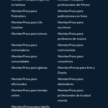
MemberPress para expertos
MemberPress para
en belleza
profesionales del fitness
MemberPress para
MemberPress para
Podcasters
publicaciones en línea
MemberPress para Life
MemberPress para
Coaches
escritores
MemberPress para tutores
MemberPress para
profesores de música
MemberPress para
MemberPress para
entrenadores
nutricionistas
MemberPress para
MemberPress para
comunidades
consultores
MemberPress para Iglesias
MiembroPrensa para Arte y
Diseño
MemberPress para
MemberPress para
aficionados
diseñadores
MemberPress para tiendas
MemberPress para
online
profesionales de la salud
mental
MiembroPrensa para ladrillo