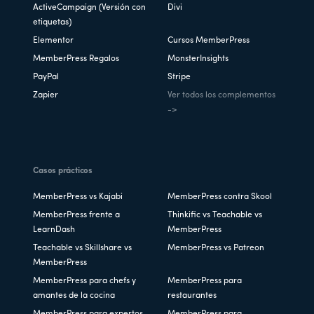
ActiveCampaign (Versión con
Divi
etiquetas)
Elementor
Cursos MemberPress
MemberPress Regalos
MonsterInsights
PayPal
Stripe
Zapier
Ver todos los complementos
->
Casos prácticos
MemberPress vs Kajabi
MemberPress contra Skool
MemberPress frente a
Thinkific vs Teachable vs
LearnDash
MemberPress
Teachable vs Skillshare vs
MemberPress vs Patreon
MemberPress
MemberPress para chefs y
MemberPress para
amantes de la cocina
restaurantes