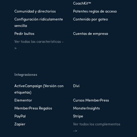
CoachKit™
Comunidad y directorios
Potentes reglas de acceso
Configuración ridículamente
Contenido por goteo
sencilla
Pedir bultos
Cuentas de empresa
Ver todas las características -
>
Integraciones
ActiveCampaign (Versión con
Divi
etiquetas)
Elementor
Cursos MemberPress
MemberPress Regalos
MonsterInsights
PayPal
Stripe
Zapier
Ver todos los complementos
->