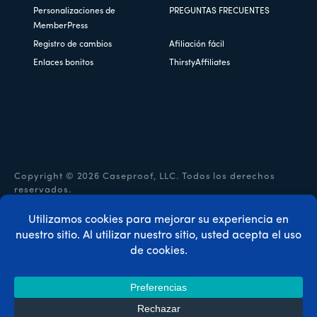
Personalizaciones de
PREGUNTAS FRECUENTES
MemberPress
Registro de cambios
Afiliación fácil
Enlaces bonitos
ThirstyAffiliates
Copyright © 2026 Caseproof, LLC. Todos los derechos
reservados.
Política de privacidad
/
Reembolsos
/
Condiciones
generales
/
Divulgación de la FTC
/
Código de cupón
MemberPress