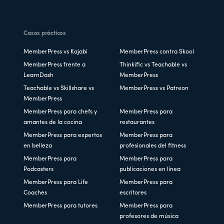
Casos prácticos
MemberPress vs Kajabi
MemberPress contra Skool
MemberPress frente a
Thinkific vs Teachable vs
LearnDash
MemberPress
Teachable vs Skillshare vs
MemberPress vs Patreon
MemberPress
MemberPress para chefs y
MemberPress para
amantes de la cocina
restaurantes
MemberPress para expertos
MemberPress para
en belleza
profesionales del fitness
MemberPress para
MemberPress para
Podcasters
publicaciones en línea
MemberPress para Life
MemberPress para
Coaches
escritores
MemberPress para tutores
MemberPress para
profesores de música