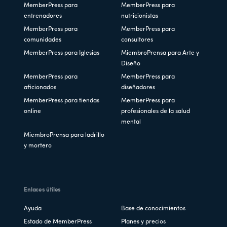
MemberPress para
MemberPress para
entrenadores
nutricionistas
MemberPress para
MemberPress para
comunidades
consultores
MemberPress para Iglesias
MiembroPrensa para Arte y
Diseño
MemberPress para
MemberPress para
aficionados
diseñadores
MemberPress para tiendas
MemberPress para
online
profesionales de la salud
mental
MiembroPrensa para ladrillo
y mortero
Enlaces útiles
Ayuda
Base de conocimientos
Estado de MemberPress
Planes y precios