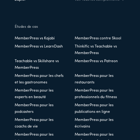
Études de cas
MemberPress vs Kajabi
MemberPress contre Skool
MemberPress vs LearnDash
Thinkific vs Teachable vs
MemberPress
Teachable vs Skillshare vs
MemberPress vs Patreon
MemberPress
MemberPress pour les chefs
MemberPress pour les
et les gastronomes
restaurants
MemberPress pour les
MemberPress pour les
experts en beauté
professionnels du fitness
MemberPress pour les
MemberPress pour les
podcasters
publications en ligne
MemberPress pour les
MemberPress pour les
coachs de vie
écrivains
MemberPress pour les
MemberPress pour les