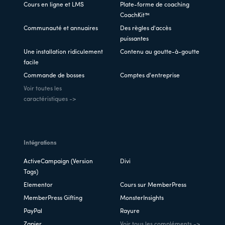
Cours en ligne et LMS
Plate-forme de coaching
CoachKit™
Communauté et annuaires
Des règles d'accès
puissantes
Une installation ridiculement
Contenu au goutte-à-goutte
facile
Commande de bosses
Comptes d'entreprise
Voir toutes les
caractéristiques ->
Intégrations
ActiveCampaign (Version
Divi
Tags)
Elementor
Cours sur MemberPress
MemberPress Gifting
MonsterInsights
PayPal
Rayure
Zapier
Voir tous les compléments ->