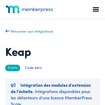
Menu
Skip
Passer
to
au
supplémentaire
Men
main
pied
MemberPress
Le
content
de
plugin
page
d'adhésion
Retourner aux intégrations
WordPress
tout-
en-
Keap
un
Code zéro
Échelle
Intégration des modules d'extension
de l'échelle.
Intégrations disponibles pour
les détenteurs d'une licence MemberPress
Scale