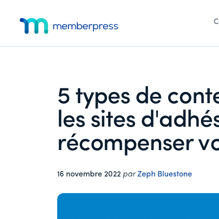
Menu
Skip
Passer
Passer
to
à
au
C
supplémentaire
main
la
pied
MemberPress
Le
content
barre
de
latérale
page
plugin
principale
d'adhésion
WordPress
5 types de cont
tout-
en-
les sites d'adhé
un
récompenser v
16 novembre 2022
par
Zeph Bluestone