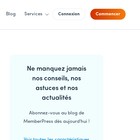
Blog
Services
Connexion
Commencer
Barre
Ne manquez jamais
latérale
nos conseils, nos
principale
astuces et nos
actualités
Abonnez-vous au blog de
MemberPress dès aujourd'hui !
Voir toutes les caractéristiques