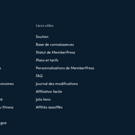
Liens utiles
Soutien
Base de connaissances
Statut de MemberPress
Plans et tarifs
s
Personnalisations de MemberPress
FAQ
tronomes
Journal des modifications
Affiliation facile
té
Jolis liens
 fitness
Affiliés assoiffés
igne