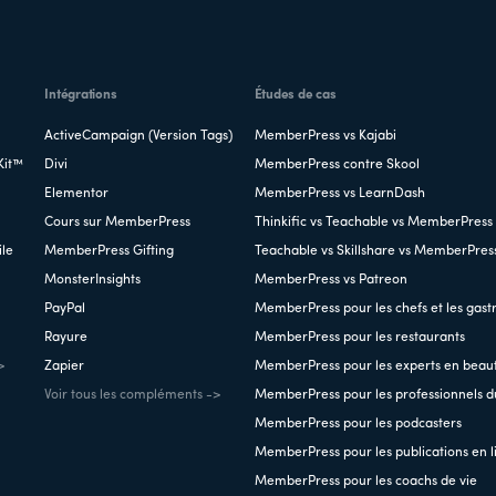
Intégrations
Études de cas
ActiveCampaign (Version Tags)
MemberPress vs Kajabi
Kit™
Divi
MemberPress contre Skool
Elementor
MemberPress vs LearnDash
Cours sur MemberPress
Thinkific vs Teachable vs MemberPress
ile
MemberPress Gifting
Teachable vs Skillshare vs MemberPres
MonsterInsights
MemberPress vs Patreon
PayPal
MemberPress pour les chefs et les gas
Rayure
MemberPress pour les restaurants
>
Zapier
MemberPress pour les experts en beau
Voir tous les compléments ->
MemberPress pour les professionnels du
MemberPress pour les podcasters
MemberPress pour les publications en l
MemberPress pour les coachs de vie