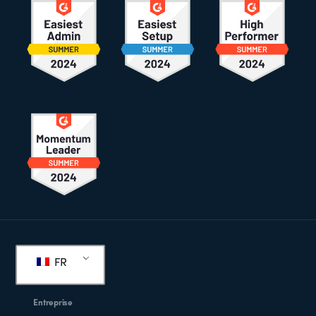
Pied
de
FR
page
Entreprise