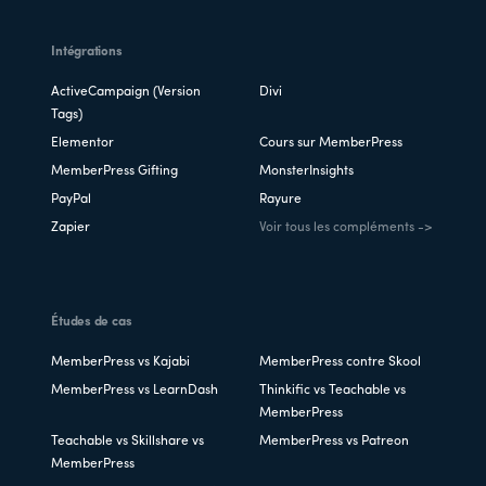
Intégrations
ActiveCampaign (Version
Divi
Tags)
Elementor
Cours sur MemberPress
MemberPress Gifting
MonsterInsights
PayPal
Rayure
Zapier
Voir tous les compléments ->
Études de cas
MemberPress vs Kajabi
MemberPress contre Skool
MemberPress vs LearnDash
Thinkific vs Teachable vs
MemberPress
Teachable vs Skillshare vs
MemberPress vs Patreon
MemberPress