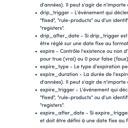
d'années). Il peut s'agir de n'importe
drip_trigger - L'événement qui déclenc
"fixed", "rule-products" ou d'un ident
"registers".
drip_after_date - Si drip_trigger est 
être réglé sur une date fixe au for
expire - Contrôle l'existence ou non d
pour true (vrai) ou 0 pour false (faux)
expire_type - Le type d'expiration peu
expire_duration - La durée de l'expi
d'années). Il peut s'agir de n'importe
expire_trigger - L'événement qui déclen
"fixed", "rule-products" ou d'un ident
"registers".
expire_after_date - Si expire_trigger 
et doit être défini à une date fixe 