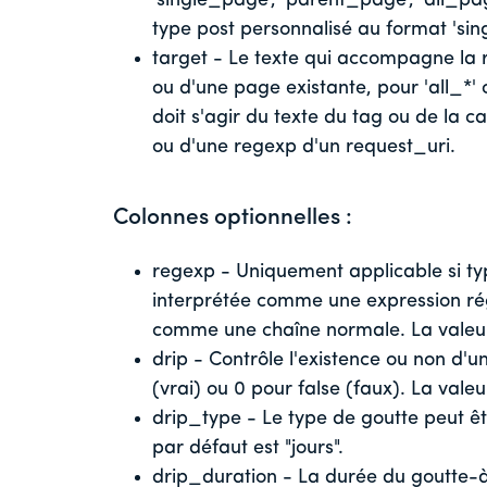
'single_page', 'parent_page', 'all_page
type post personnalisé au format 'sing
target - Le texte qui accompagne la règ
ou d'une page existante, pour 'all_*' ou 
doit s'agir du texte du tag ou de la ca
ou d'une regexp d'un request_uri.
Colonnes optionnelles :
regexp - Uniquement applicable si type=
interprétée comme une expression régul
comme une chaîne normale. La valeur
drip - Contrôle l'existence ou non d'un
(vrai) ou 0 pour false (faux). La valeu
drip_type - Le type de goutte peut êtr
par défaut est "jours".
drip_duration - La durée du goutte-