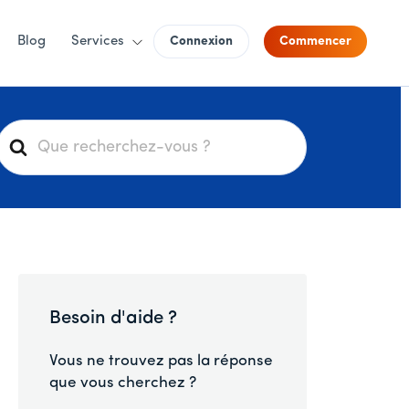
Blog
Services
Connexion
Commencer
R
e
c
h
e
r
c
h
Besoin d'aide ?
e
r
Vous ne trouvez pas la réponse
que vous cherchez ?