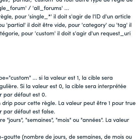
s', 'partial', 'custom' ou tout autre type de règle de
le_forum' / 'all_forums' ...
le, pour 'single_*' il doit s'agir de l'ID d'un article
'partial' il doit être vide, pour 'category' ou 'tag' il
tégorie, pour 'custom' il doit s'agir d'un request_uri
"custom" ... si la valeur est 1, la cible sera
ière. Si la valeur est 0, la cible sera interprétée
 par défaut est 0.
 drip pour cette règle. La valeur peut être 1 pour true
r par défaut est false.
e "jours", "semaines", "mois" ou "années". La valeur
à-goutte (nombre de jours, de semaines, de mois ou