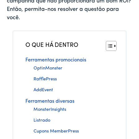
campanha que não proporcionará um bom ROI?
Então, permita-nos resolver a questão para
você.
O QUE HÁ DENTRO
Ferramentas promocionais
OptinMonster
RafflePress
AddEvent
Ferramentas diversas
MonsterInsights
Listrado
Cupons MemberPress