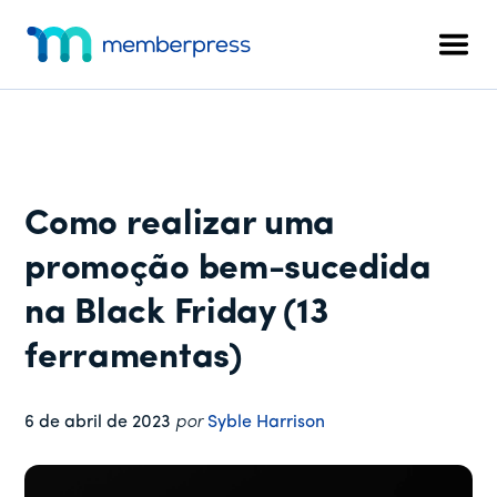
Menu
Pular
Pular
Pular
para
para
para
adicional
Men
o
a
o
MemberPress
O
conteúdo
barra
rodapé
plug-
principal
lateral
in
principal
de
associação
Como realizar uma
completo
para
promoção bem-sucedida
WordPress
na Black Friday (13
ferramentas)
6 de abril de 2023
por
Syble Harrison