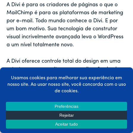
A Divi é para os criadores de páginas o que o
MailChimp é para as plataformas de marketing
por e-mail. Todo mundo conhece a Divi. E por
um bom motivo. Sua tecnologia de construtor
visual incrivelmente avançada leva o WordPress
a um nível totalmente novo.
A Divi oferece controle total do design em uma
estrutura que permite a personalização desde o
início. Quer você seja um desenvolvedor iniciante
ou experiente, essa plataforma também levará
sua promoção da Black Friday a um nível
totalmente novo.
Confira
Divi aqui
.