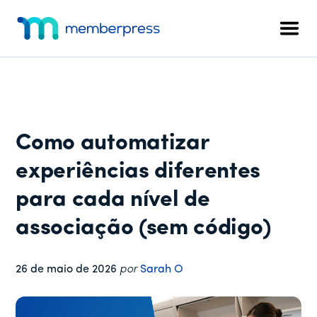
Menu
Pular
Pular
Pular
para
para
para
adicional
Men
o
a
o
MemberPress
O
conteúdo
barra
rodapé
plug-
principal
lateral
in
principal
de
associação
Como automatizar
completo
para
experiências diferentes
WordPress
para cada nível de
associação (sem código)
26 de maio de 2026
por
Sarah O