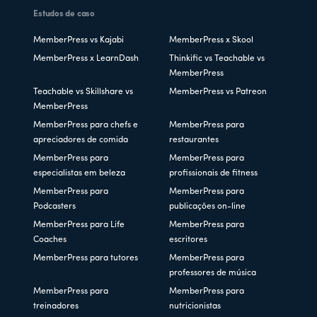
Estudos de caso
MemberPress vs Kajabi
MemberPress x Skool
MemberPress x LearnDash
Thinkific vs Teachable vs
MemberPress
Teachable vs Skillshare vs
MemberPress vs Patreon
MemberPress
MemberPress para chefs e
MemberPress para
apreciadores de comida
restaurantes
MemberPress para
MemberPress para
especialistas em beleza
profissionais de fitness
MemberPress para
MemberPress para
Podcasters
publicações on-line
MemberPress para Life
MemberPress para
Coaches
escritores
MemberPress para tutores
MemberPress para
professores de música
MemberPress para
MemberPress para
treinadores
nutricionistas