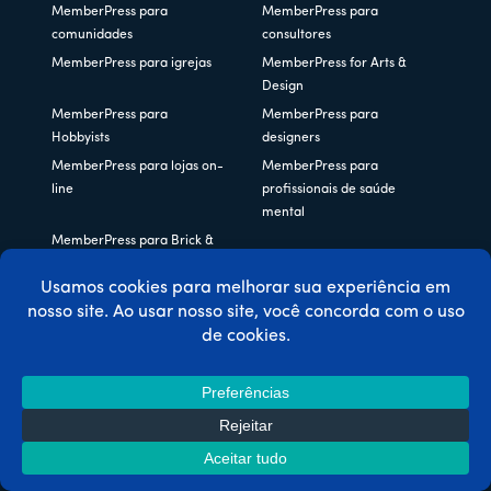
MemberPress para
MemberPress para
comunidades
consultores
MemberPress para igrejas
MemberPress for Arts &
Design
MemberPress para
MemberPress para
Hobbyists
designers
MemberPress para lojas on-
MemberPress para
line
profissionais de saúde
mental
MemberPress para Brick &
Mortar
Links úteis
Suporte
Base de conhecimento
Status do MemberPress
Planos e preços
Personalizações do
PERGUNTAS FREQUENTES
MemberPress