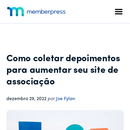
Menu
Pular
Pular
Pular
para
para
para
adicional
Men
o
a
o
MemberPress
O
conteúdo
barra
rodapé
plug-
principal
lateral
in
principal
de
associação
Como coletar depoimentos
completo
para
para aumentar seu site de
WordPress
associação
dezembro 29, 2022
por
Joe Fylan