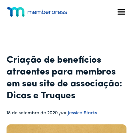
Menu
Pular
Pular
Pular
para
para
para
adicional
Men
o
a
o
MemberPress
O
conteúdo
barra
rodapé
plug-
principal
lateral
in
principal
de
associação
Criação de benefícios
completo
para
atraentes para membros
WordPress
em seu site de associação:
Dicas e Truques
18 de setembro de 2020
por
Jessica Starks