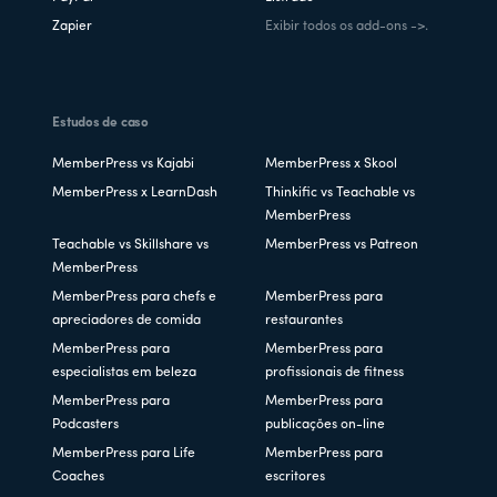
Zapier
Exibir todos os add-ons ->.
Estudos de caso
MemberPress vs Kajabi
MemberPress x Skool
MemberPress x LearnDash
Thinkific vs Teachable vs
MemberPress
Teachable vs Skillshare vs
MemberPress vs Patreon
MemberPress
MemberPress para chefs e
MemberPress para
apreciadores de comida
restaurantes
MemberPress para
MemberPress para
especialistas em beleza
profissionais de fitness
MemberPress para
MemberPress para
Podcasters
publicações on-line
MemberPress para Life
MemberPress para
Coaches
escritores