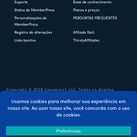
Suporte
Base de conhecimento
Status do MemberPress
Planos e preços
Personalizações do
PERGUNTAS FREQUENTES
MemberPress
Registro de alterações
Afiliado fácil
Links bonitos
ThirstyAffiliates
Copyright © 2026 Caseproof, LLC. Todos os direitos
reservados.
Política de privacidade
/
Reembolsos
/
Termos e condições
/
Divulgação da FTC
/
Código de cupom MemberPress