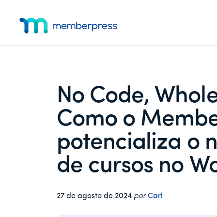
Menu
Pular
Pular
Pular
para
para
para
adicional
o
a
o
MemberPress
O
conteúdo
barra
rodapé
principal
lateral
plug-
principal
in
de
No Code, Whole
associação
completo
Como o Membe
para
WordPress
potencializa o 
de cursos no W
27 de agosto de 2024
por
Carl