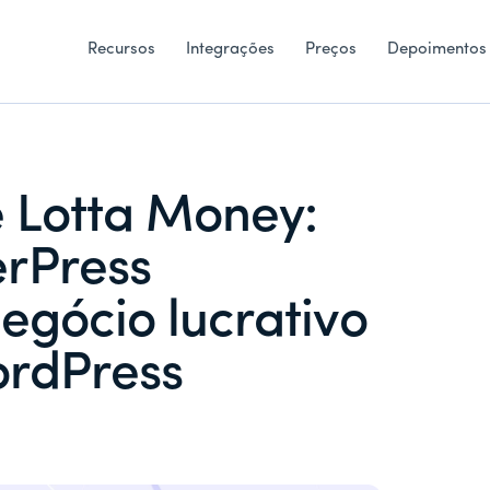
Recursos
Integrações
Preços
Depoimentos
 Lotta Money:
rPress
negócio lucrativo
ordPress