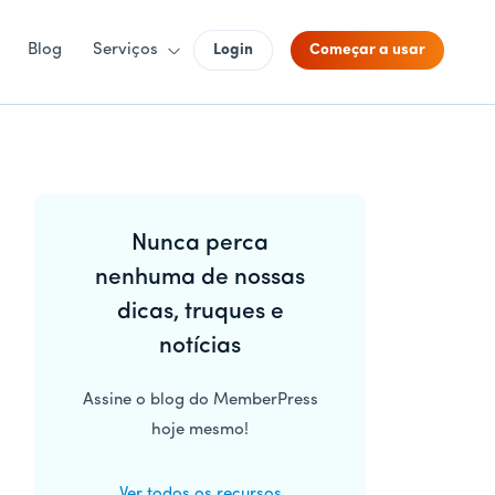
Blog
Serviços
Login
Começar a usar
Barra
Nunca perca
lateral
nenhuma de nossas
principal
dicas, truques e
notícias
Assine o blog do MemberPress
hoje mesmo!
Ver todos os recursos