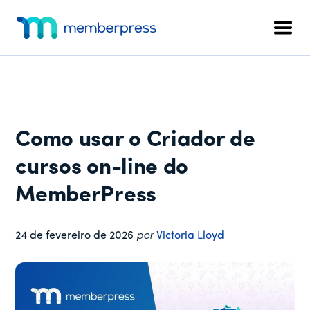
Menu
Pular
Pular
Pular
para
para
para
adicional
Men
o
a
o
MemberPress
O
conteúdo
barra
rodapé
plug-
principal
lateral
in
principal
de
associação
Como usar o Criador de
completo
para
cursos on-line do
WordPress
MemberPress
24 de fevereiro de 2026
por
Victoria Lloyd