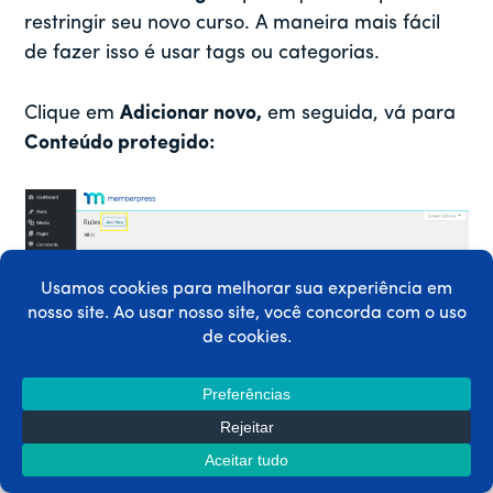
restringir seu novo curso. A maneira mais fácil
de fazer isso é usar tags ou categorias.
Clique em
Adicionar novo,
em seguida, vá para
Conteúdo protegido:
No menu suspenso, selecione
Todo o conteúdo
com a tag do curso
se quiser restringir seu curso
com base nessa taxonomia. Você também pode
optar por proteger um único curso, todo o
conteúdo ou outras opções, se preferir: