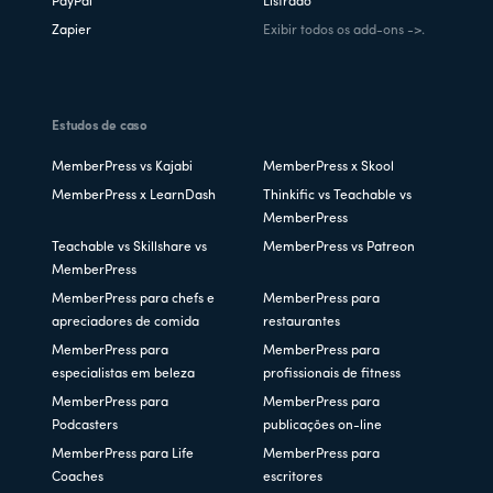
PayPal
Listrado
Zapier
Exibir todos os add-ons ->.
Estudos de caso
MemberPress vs Kajabi
MemberPress x Skool
MemberPress x LearnDash
Thinkific vs Teachable vs
MemberPress
Teachable vs Skillshare vs
MemberPress vs Patreon
MemberPress
MemberPress para chefs e
MemberPress para
apreciadores de comida
restaurantes
MemberPress para
MemberPress para
especialistas em beleza
profissionais de fitness
MemberPress para
MemberPress para
Podcasters
publicações on-line
MemberPress para Life
MemberPress para
Coaches
escritores