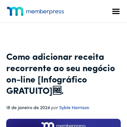
Menu
Pular
Pular
Pular
para
para
para
adicional
Men
o
a
o
MemberPress
O
conteúdo
barra
rodapé
plug-
principal
lateral
in
principal
de
associação
Como adicionar receita
completo
para
recorrente ao seu negócio
WordPress
on-line [Infográfico
GRATUITO]🆓.
18 de janeiro de 2024
por
Syble Harrison