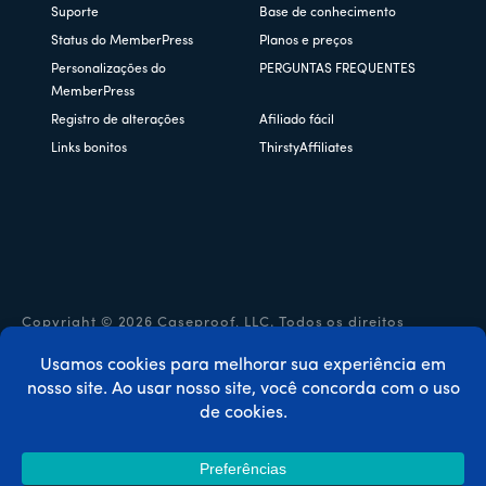
Suporte
Base de conhecimento
Status do MemberPress
Planos e preços
Personalizações do
PERGUNTAS FREQUENTES
MemberPress
Registro de alterações
Afiliado fácil
Links bonitos
ThirstyAffiliates
Copyright © 2026 Caseproof, LLC. Todos os direitos
reservados.
Política de privacidade
/
Reembolsos
/
Termos e condições
/
Divulgação da FTC
/
Código de cupom MemberPress