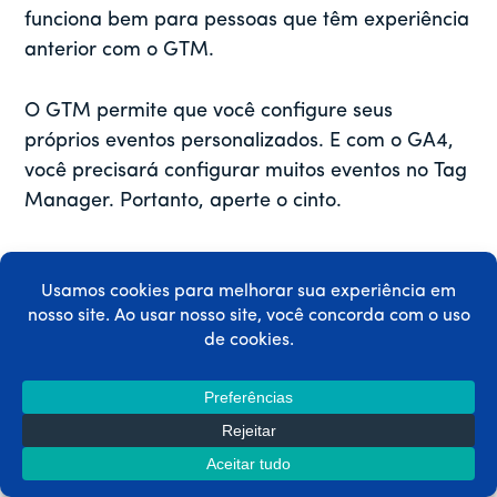
funciona bem para pessoas que têm experiência
anterior com o GTM.
O GTM permite que você configure seus
próprios eventos personalizados. E com o GA4,
você precisará configurar muitos eventos no Tag
Manager. Portanto, aperte o cinto.
Para implementar
Rastreamento de comércio
eletrônico com GTM
em um site de associação
do WordPress, você provavelmente precisará de
alguma codificação adicional. Especificamente,
você precisará de um script que envie seus
dados de transação para a camada de dados
do Google Analytics.