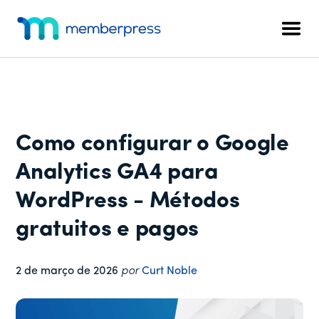
Menu
Pular
Pular
Pular
para
para
para
adicional
Men
o
a
o
MemberPress
O
conteúdo
barra
rodapé
plug-
principal
lateral
in
principal
de
associação
Como configurar o Google
completo
para
Analytics GA4 para
WordPress
WordPress - Métodos
gratuitos e pagos
2 de março de 2026
por
Curt Noble