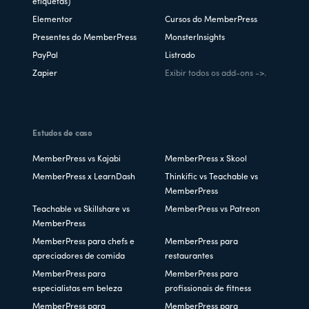
etiquetas)
Elementor
Cursos do MemberPress
Presentes do MemberPress
MonsterInsights
PayPal
Listrado
Zapier
Exibir todos os add-ons ->.
Estudos de caso
MemberPress vs Kajabi
MemberPress x Skool
MemberPress x LearnDash
Thinkific vs Teachable vs
MemberPress
Teachable vs Skillshare vs
MemberPress vs Patreon
MemberPress
MemberPress para chefs e
MemberPress para
apreciadores de comida
restaurantes
MemberPress para
MemberPress para
especialistas em beleza
profissionais de fitness
MemberPress para
MemberPress para