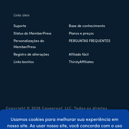
Links úteis
Suporte
Base de conhecimento
Status do MemberPress
Planos e preços
Personalizações do
PERGUNTAS FREQUENTES
MemberPress
Registro de alterações
Afiliado fácil
Links bonitos
ThirstyAffiliates
Copyright © 2026 Caseproof, LLC. Todos os direitos
reservados.
Política de privacidade
/
Reembolsos
/
Termos e condições