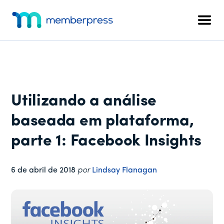
Menu
Pular
Pular
Pular
para
para
para
adicional
Men
o
a
o
MemberPress
O
conteúdo
barra
rodapé
plug-
principal
lateral
in
principal
de
associação
Utilizando a análise
completo
para
baseada em plataforma,
WordPress
parte 1: Facebook Insights
6 de abril de 2018
por
Lindsay Flanagan